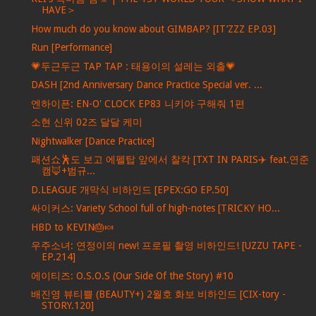
HAVE＞
How much do you know about GIMBAP? [IT’ZZZ EP.03]
Run [Performance]
💗두근두근 TAP TAP : 태용이의 설레는 외출💗
DASH [2nd Anniversary Dance Practice Special ver. ...
엔하이픈: EN-O' CLOCK EP83 니키야 구해줘 1편
소현 신위 02즈 달달 케미
Nightwalker [Dance Practice]
패션쇼🕺도 보고 에펠탑 앞에서 찰칵 [TXT IN PARIS✈️ feat.연준
캠🦊+범규...
D.LEAGUE 개막식 비하인드 [EPEX:GO EP.50]
싸이커스: Variety School full of high-notes [TRICKY HO...
HBD to KEVIN🎂🍬
우주소녀: 연정이의 new! 프로필 촬영 비하인드! [UZZU TAPE -
EP.214]
에이티즈: O.S.O.S (Our Side Of the Story) #10
배진영 뷰티쁠 (BEAUTY+) 2월호 화보 비하인드 [CIX-tory -
STORY.120]