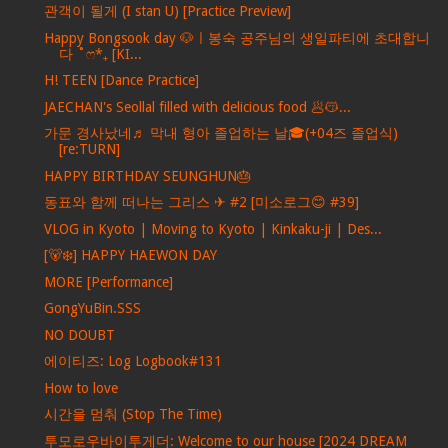
관객이 될게 (I stan U) [Practice Preview]
Happy Bongsook day 🐶ㅣ봉숙 공주님의 생일파티에 초대합니
다 ˚ෆ*₊ [KI...
H! TEEN [Dance Practice]
JAECHAN's Seollal filled with delicious food 🥟😽...
가문 경사났네♬ 막내 형아 졸업하는 날🎓(+04즈 졸업식)
[re:TURN]
HAPPY BIRTHDAY SEUNGHUN🎂
동표와 함께 떠나는 그리스 ✈ #2 [미소로그😊 #39]
VLOG in Kyoto | Moving to Kyoto | Kinkaku-ji | Des...
[🐻‍❄️] HAPPY HAEWON DAY
MORE [Performance]
GongYuBin.SSS
NO DOUBT
에이티즈: Log Logbook#131
How to love
시간을 멈춰 (Stop The Time)
투모로우바이투게더: Welcome to our house [2024 DREAM