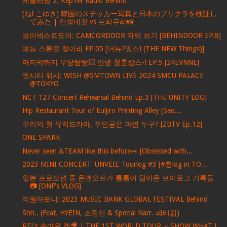
케플러빙 2: Kep1er Radio Behind
[ね! こゆき] 韓国のステッカー写真と日本のプリクラを検証し
てみた | 인생네컷 vs 프리쿠라📸
보이넥스트도어: CAMCORDOOR 자막 쓰기 [BEHINDOOR EP.8]
예능 스톤을 찾아라 EP.05 [더뉴?띵스! (THE NEW Things)]
마지막까지 우당탕탕💥 안녕 청춘캉스-! EP.5 [24EVNNE]
엔시티 위시: WISH @SMTOWN LIVE 2024 SMCU PALACE
@TOKYO
NCT 127 Concert Rehearsal Behind Ep.3 [THE UNITY LOG]
Hip Restaurant Tour of Euljiro Printing Alley [Seo...
우리의 첫 뮤직드라마, 주인공은 과연 누구? [ZBTV Ep.12]
ONE SPARK
Never seen &TEAM like this before👀 [Obsessed with...
2023 MINI CONCERT 'UNVEIL' Tourlog #3 [#황log in TO...
일본 프로모션 중 온앤오프가 틈틈이 담아온 브이로그 기록들
📷 [ONF's VLOG]
피원하모니: 2023 MUSIC BANK GLOBAL FESTIVAL Behind
Shh.. (Feat. HYEIN, 조원선 & Special Narr. 패티김)
REI's 속마음 캠🎥 | THE 1ST WORLD TOUR ＜SHOW WHAT I