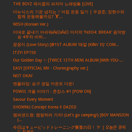
THE BOYZ 제이콥의 파자마 노래방🎤 [LIVE]
더뉴식스의 기운 넘치는 ❔ 아침 운동 일기 | 우경준, 장현수와
함께 운동해볼까요? 🏋️...
WISH (Korean Ver.)
이대로 끝내기 아쉬워👼🏻👼🏻 마지막 ‘Fe3O4: BREAK’ 음악방
송 4주차 비하...
꿍꿍이 (Love Story) [@1ST ALBUM '때깔 (Killin' It)' COM...
ITZY! EP150
Our Golden Day ✨ [TWICE 13TH MINI ALBUM [With YOU-...
EASY [OFFICIAL MV - Choreography ver.]
NOT OKAY
엔플라잉: 승구 생일 카운트 다운!
POW의 겨울 이야기 : 촌캉스 #1 [POW ON]
Savour Every Moment
SHOWNU Concept Korea X DAZED
앰퍼샌드원: 캠핑하러 가자! (Let's go camping!) [BOY MANSION
(...
今日はキューピッドトレーニング審査の日！ 🏹 | 오늘은 큐피