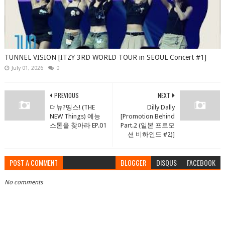
TUNNEL VISION [ITZY 3RD WORLD TOUR in SEOUL Concert #1]
July 01, 2026
0
PREVIOUS
NEXT
더뉴?띵스! (THE
Dilly Dally
NEW Things) 예능
[Promotion Behind
스톤을 찾아라 EP.01
Part.2 (일본 프로모
션 비하인드 #2)]
POST A COMMENT
BLOGGER
DISQUS
FACEBOOK
No comments