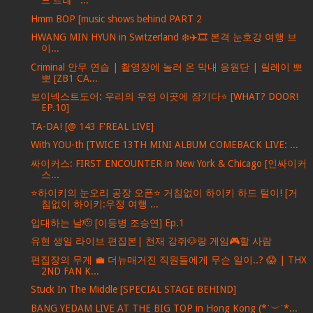
드 트레ᄋ...
Hmm BOP [music shows behind PART 2
HWANG MIN HYUN in Switzerland ❄️✈️🎞️ 본격 눈호강 여행 브
이...
Criminal 안무 연습 | 촬영장에 놀러 온 막내 응원단 | 릴레이 뽀
뽀 [ZB1 CA...
보이넥스트도어: 우리의 우정 이곳에 잠기다⭐️ [WHAT? DOOR!
EP.10]
TA-DA! [@ 143 F'REAL LIVE]
With YOU-th [TWICE 13TH MINI ALBUM COMEBACK LIVE: ...
싸이커스: FIRST ENCOUNTER in New York & Chicago [인싸이커
스...
⭐하이키의 눈오리 공장 오픈⭐ 거침없이 하이키 하드 털이! [거
침없이 하이키:우정 여행 ...
입대하는 날🫡 [이등병 조승연] Ep.1
유현 생일 라이브 편집본| 천재 강쥐🐶랑 게임🎮할 사람
편집장의 무게 💼 더뉴매거진 직원들에게 무슨 일이..? 😱 | THX
2ND FAN K...
Stuck In The Middle [SPECIAL STAGE BEHIND]
BANG YEDAM LIVE AT THE BIG TOP in Hong Kong (*˙︶˙*...