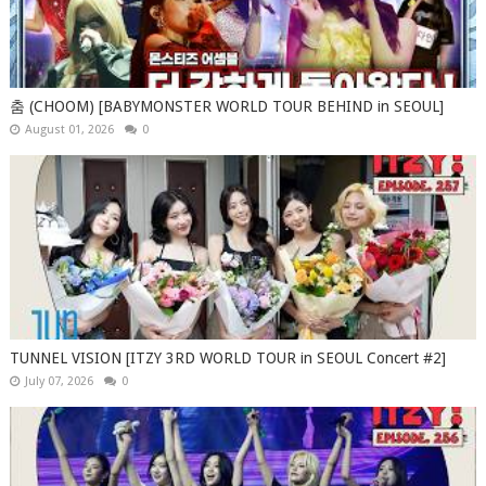
춤 (CHOOM) [BABYMONSTER WORLD TOUR BEHIND in SEOUL]
August 01, 2026
0
TUNNEL VISION [ITZY 3RD WORLD TOUR in SEOUL Concert #2]
July 07, 2026
0