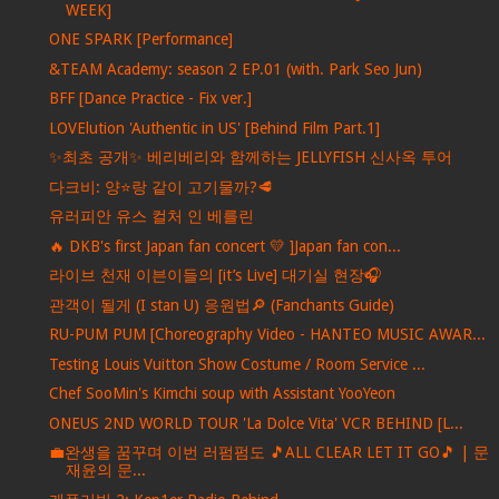
WEEK]
ONE SPARK [Performance]
&TEAM Academy: season 2 EP.01 (with. Park Seo Jun)
BFF [Dance Practice - Fix ver.]
LOVElution 'Authentic in US' [Behind Film Part.1]
✨최초 공개✨ 베리베리와 함께하는 JELLYFISH 신사옥 투어
다크비: 양⭐️랑 같이 고기물까?🥩
유러피안 유스 컬처 인 베를린
🔥 DKB's first Japan fan concert 💛 ]Japan fan con...
라이브 천재 이븐이들의 [it’s Live] 대기실 현장🎧
관객이 될게 (I stan U) 응원법🔎 (Fanchants Guide)
RU-PUM PUM [Choreography Video - HANTEO MUSIC AWAR...
Testing Louis Vuitton Show Costume / Room Service ...
Chef SooMin's Kimchi soup with Assistant YooYeon
ONEUS 2ND WORLD TOUR 'La Dolce Vita' VCR BEHIND [L...
💼완생을 꿈꾸며 이번 러펌펌도 🎵ALL CLEAR LET IT GO🎵 | 문
재윤의 문...