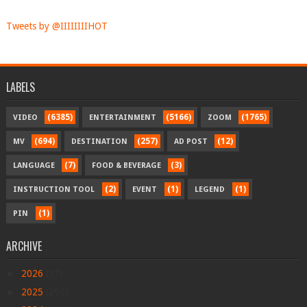
Tweets by @IIIIIIIIHOT
LABELS
(6385)
(5166)
(1765)
VIDEO
ENTERTAINMENT
ZOOM
(694)
(257)
(12)
MV
DESTINATION
AD POST
(7)
(3)
LANGUAGE
FOOD & BEVERAGE
(2)
(1)
(1)
INSTRUCTION TOOL
EVENT
LEGEND
(1)
PIN
ARCHIVE
►
2026
(17)
►
2025
(290)