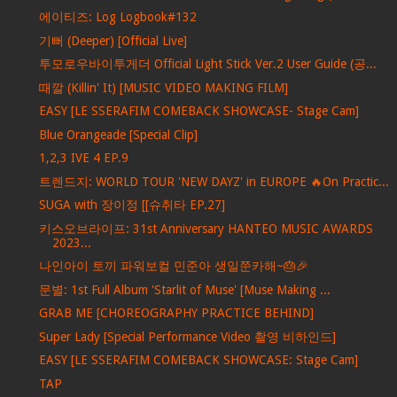
에이티즈: Log Logbook#132
기뻐 (Deeper) [Official Live]
투모로우바이투게더 Official Light Stick Ver.2 User Guide (공...
때깔 (Killin' It) [MUSIC VIDEO MAKING FILM]
EASY [LE SSERAFIM COMEBACK SHOWCASE- Stage Cam]
Blue Orangeade [Special Clip]
1,2,3 IVE 4 EP.9
트렌드지: WORLD TOUR 'NEW DAYZ' in EUROPE 🔥On Practic...
SUGA with 장이정 [[슈취타 EP.27]
키스오브라이프: 31st Anniversary HANTEO MUSIC AWARDS
2023...
나인아이 토끼 파워보컬 민준아 생일쭌카해~🎂🎉
문별: 1st Full Album 'Starlit of Muse' [Muse Making ...
GRAB ME [CHOREOGRAPHY PRACTICE BEHIND]
Super Lady [Special Performance Video 촬영 비하인드]
EASY [LE SSERAFIM COMEBACK SHOWCASE: Stage Cam]
TAP