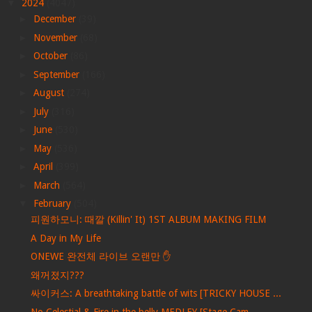
▼
2024
(4047)
►
December
(39)
►
November
(68)
►
October
(86)
►
September
(166)
►
August
(274)
►
July
(316)
►
June
(530)
►
May
(536)
►
April
(399)
►
March
(564)
▼
February
(504)
피원하모니: 때깔 (Killin' It) 1ST ALBUM MAKING FILM
A Day in My Life
ONEWE 완전체 라이브 오랜만 ✋
왜꺼졌지???
싸이커스: A breathtaking battle of wits [TRICKY HOUSE ...
No Celestial & Fire in the belly MEDLEY [Stage Cam...