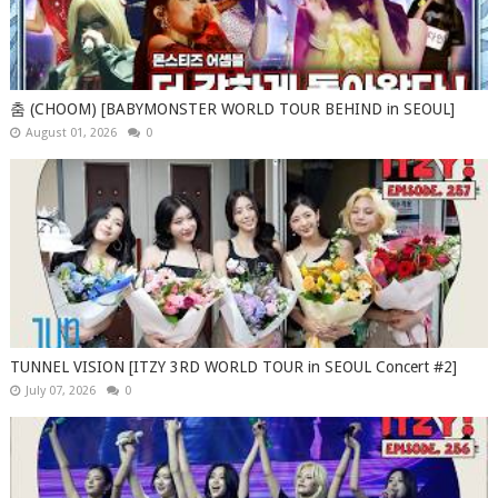
춤 (CHOOM) [BABYMONSTER WORLD TOUR BEHIND in SEOUL]
August 01, 2026
0
TUNNEL VISION [ITZY 3RD WORLD TOUR in SEOUL Concert #2]
July 07, 2026
0