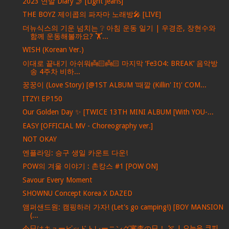
2023 연말 Diary 🤳 [Light Jeans]
THE BOYZ 제이콥의 파자마 노래방🎤 [LIVE]
더뉴식스의 기운 넘치는 ❔ 아침 운동 일기 | 우경준, 장현수와
함께 운동해볼까요? 🏋️...
WISH (Korean Ver.)
이대로 끝내기 아쉬워👼🏻👼🏻 마지막 ‘Fe3O4: BREAK’ 음악방
송 4주차 비하...
꿍꿍이 (Love Story) [@1ST ALBUM '때깔 (Killin' It)' COM...
ITZY! EP150
Our Golden Day ✨ [TWICE 13TH MINI ALBUM [With YOU-...
EASY [OFFICIAL MV - Choreography ver.]
NOT OKAY
엔플라잉: 승구 생일 카운트 다운!
POW의 겨울 이야기 : 촌캉스 #1 [POW ON]
Savour Every Moment
SHOWNU Concept Korea X DAZED
앰퍼샌드원: 캠핑하러 가자! (Let's go camping!) [BOY MANSION
(...
今日はキューピッドトレーニング審査の日！ 🏹 | 오늘은 큐피