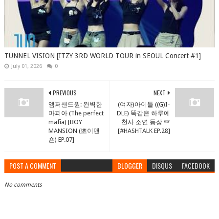
TUNNEL VISION [ITZY 3RD WORLD TOUR in SEOUL Concert #1]
July 01, 2026
0
PREVIOUS
NEXT
앰퍼샌드원: 완벽한
(여자)아이들 ((G)I-
마피아 (The perfect
DLE) 똑같은 하루에
mafia) [BOY
천사 소연 등장 🪽
MANSION (뽀이맨
[#HASHTALK EP.28]
숀) EP.07]
POST A COMMENT
BLOGGER
DISQUS
FACEBOOK
No comments