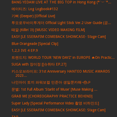
BANG YEDAM LIVE AT THE BIG TOP in Hong Kong (*˙︶˙*...
에이티즈: Log Logbook#132
기뻐 (Deeper) [Official Live]
투모로우바이투게더 Official Light Stick Ver.2 User Guide (공...
때깔 (Killin' It) [MUSIC VIDEO MAKING FILM]
EASY [LE SSERAFIM COMEBACK SHOWCASE- Stage Cam]
Blue Orangeade [Special Clip]
1,2,3 IVE 4 EP.9
트렌드지: WORLD TOUR 'NEW DAYZ' in EUROPE 🔥On Practic...
SUGA with 장이정 [[슈취타 EP.27]
키스오브라이프: 31st Anniversary HANTEO MUSIC AWARDS
2023...
나인아이 토끼 파워보컬 민준아 생일쭌카해~🎂🎉
문별: 1st Full Album 'Starlit of Muse' [Muse Making ...
GRAB ME [CHOREOGRAPHY PRACTICE BEHIND]
Super Lady [Special Performance Video 촬영 비하인드]
EASY [LE SSERAFIM COMEBACK SHOWCASE: Stage Cam]
TAP