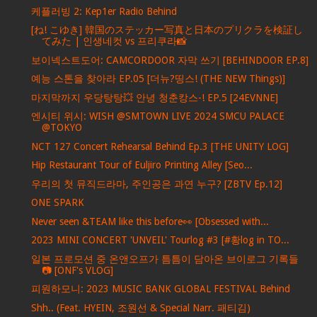
케플러빙 2: Kep1er Radio Behind
[ね! こゆき] 韓国のステッカー写真と日本のプリクラを検証し
てみた | 인생네컷 vs 프리쿠라📸
보이넥스트도어: CAMCORDOOR 자막 쓰기 [BEHINDOOR EP.8]
예능 스톤을 찾아라 EP.05 [더뉴?띵스! (THE NEW Things)]
마지막까지 우당탕탕💥 안녕 청춘캉스-! EP.5 [24EVNNE]
엔시티 위시: WISH @SMTOWN LIVE 2024 SMCU PALACE
@TOKYO
NCT 127 Concert Rehearsal Behind Ep.3 [THE UNITY LOG]
Hip Restaurant Tour of Euljiro Printing Alley [Seo...
우리의 첫 뮤직드라마, 주인공은 과연 누구? [ZBTV Ep.12]
ONE SPARK
Never seen &TEAM like this before👀 [Obsessed with...
2023 MINI CONCERT 'UNVEIL' Tourlog #3 [#황log in TO...
일본 프로모션 중 온앤오프가 틈틈이 담아온 브이로그 기록들
📷 [ONF's VLOG]
피원하모니: 2023 MUSIC BANK GLOBAL FESTIVAL Behind
Shh.. (Feat. HYEIN, 조원선 & Special Narr. 패티김)