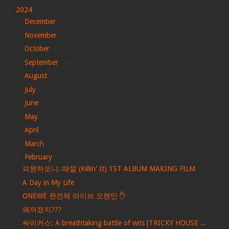
▼
2024
(4047)
►
December
(39)
►
November
(68)
►
October
(86)
►
September
(166)
►
August
(274)
►
July
(316)
►
June
(530)
►
May
(536)
►
April
(399)
►
March
(564)
▼
February
(504)
피원하모니: 때깔 (Killin' It) 1ST ALBUM MAKING FILM
A Day in My Life
ONEWE 완전체 라이브 오랜만 ✋
왜꺼졌지???
싸이커스: A breathtaking battle of wits [TRICKY HOUSE ...