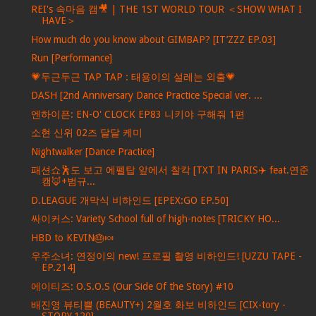
REI's 속마음 캠🎥 | THE 1ST WORLD TOUR ＜SHOW WHAT I
HAVE＞
How much do you know about GIMBAP? [IT’ZZZ EP.03]
Run [Performance]
💗두근두근 TAP TAP : 태용이의 설레는 외출💗
DASH [2nd Anniversary Dance Practice Special ver. ...
엔하이픈: EN-O' CLOCK EP83 니키야 구해줘 1편
소현 신위 02즈 달달 케미
Nightwalker [Dance Practice]
패션쇼🕺도 보고 에펠탑 앞에서 찰칵 [TXT IN PARIS✈️ feat.연준
캠🦊+범규...
D.LEAGUE 개막식 비하인드 [EPEX:GO EP.50]
싸이커스: Variety School full of high-notes [TRICKY HO...
HBD to KEVIN🎂🍬
우주소녀: 연정이의 new! 프로필 촬영 비하인드! [UZZU TAPE -
EP.214]
에이티즈: O.S.O.S (Our Side Of the Story) #10
배진영 뷰티쁠 (BEAUTY+) 2월호 화보 비하인드 [CIX-tory -