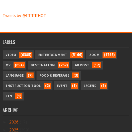
Tweets by @IIIIIIIIHOT
LABELS
(6385)
(5166)
(1765)
VIDEO
ENTERTAINMENT
ZOOM
(694)
(257)
(12)
MV
DESTINATION
AD POST
(7)
(3)
LANGUAGE
FOOD & BEVERAGE
(2)
(1)
(1)
INSTRUCTION TOOL
EVENT
LEGEND
(1)
PIN
ARCHIVE
►
2026
(17)
►
2025
(290)