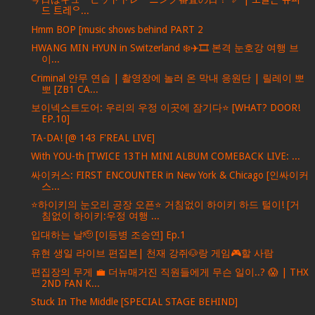
드 트레ᄋ...
Hmm BOP [music shows behind PART 2
HWANG MIN HYUN in Switzerland ❄️✈️🎞️ 본격 눈호강 여행 브
이...
Criminal 안무 연습 | 촬영장에 놀러 온 막내 응원단 | 릴레이 뽀
뽀 [ZB1 CA...
보이넥스트도어: 우리의 우정 이곳에 잠기다⭐️ [WHAT? DOOR!
EP.10]
TA-DA! [@ 143 F'REAL LIVE]
With YOU-th [TWICE 13TH MINI ALBUM COMEBACK LIVE: ...
싸이커스: FIRST ENCOUNTER in New York & Chicago [인싸이커
스...
⭐하이키의 눈오리 공장 오픈⭐ 거침없이 하이키 하드 털이! [거
침없이 하이키:우정 여행 ...
입대하는 날🫡 [이등병 조승연] Ep.1
유현 생일 라이브 편집본| 천재 강쥐🐶랑 게임🎮할 사람
편집장의 무게 💼 더뉴매거진 직원들에게 무슨 일이..? 😱 | THX
2ND FAN K...
Stuck In The Middle [SPECIAL STAGE BEHIND]