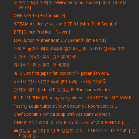
투모로우바이투게더: Welcome to our house [2024 DREAM
WEEK]
ONE SPARK [Performance]
&TEAM Academy: season 2 EP.01 (with. Park Seo Jun)
BFF [Dance Practice - Fix ver.]
LOVElution 'Authentic in US' [Behind Film Part.1]
✨최초 공개✨ 베리베리와 함께하는 JELLYFISH 신사옥 투어
다크비: 양⭐️랑 같이 고기물까?🥩
유러피안 유스 컬처 인 베를린
🔥 DKB's first Japan fan concert 💛 ]Japan fan con...
라이브 천재 이븐이들의 [it’s Live] 대기실 현장🎧
관객이 될게 (I stan U) 응원법🔎 (Fanchants Guide)
RU-PUM PUM [Choreography Video - HANTEO MUSIC AWAR...
Testing Louis Vuitton Show Costume / Room Service ...
Chef SooMin's Kimchi soup with Assistant YooYeon
ONEUS 2ND WORLD TOUR 'La Dolce Vita' VCR BEHIND [L...
💼완생을 꿈꾸며 이번 러펌펌도 🎵ALL CLEAR LET IT GO🎵 | 문
재윤의 문...