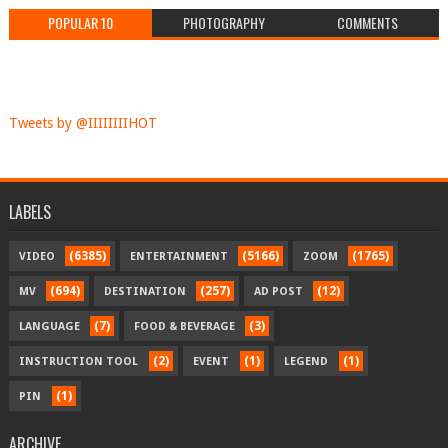
POPULAR 10
PHOTOGRAPHY
COMMENTS
Tweets by @IIIIIIIIHOT
LABELS
(6385)
(5166)
(1765)
VIDEO
ENTERTAINMENT
ZOOM
(694)
(257)
(12)
MV
DESTINATION
AD POST
(7)
(3)
LANGUAGE
FOOD & BEVERAGE
(2)
(1)
(1)
INSTRUCTION TOOL
EVENT
LEGEND
(1)
PIN
ARCHIVE