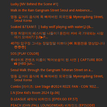
Lucky [MV Behind the Scene #1]
Walk in the Rain Gangnam Street Seoul and Ambience...
명동 길거리 음식에 푹 빠져버린 외국인들 Myeongdong Street,
Seoul Korea
Soaked &TEAM🚿 | baby wolf playing with water🐺 [&...
찐팬 허댕이의 페스티벌 나들이 l 윤진이 커버 곡 기대되는 사람
여기 모여라💘 [LE▶P...
407탄 압구정 그녀는 정말정말 이쁘다 [4K 회원전용 영상입니다
😎😎😎]
SOS [PLAY COLOR]
루네이트 콘텐츠 이름이 ‘찍어보숑’이 된 사연 | CAPTURE BOX
📸 [HBD Jun...
Seoul Walk through the Gangnam Teheran Street on a...
명동 길거리 음식에 푹 빠져버린 외국인들 Myeongdong Street,
Seoul Korea
Combo [라이즈: Live Stage @2024 RIIZE FAN - CON 'RIIZ...
I.N [One Kid's Room 2024 Ep.06]
D.LEAGUE 폐막식 비하인드 [EPEX:GO EP.57]
PEACH JOHN (FALL LOUNGEWEAR) 비하인드 [EPISODE]