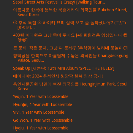
Seoul Street Arts Festival is Crazy! [Walking Tour...
아름다운 한복에 행복한 북촌거리의 외국인들 Bukchon Street,
Seoul Korea
🌝 추석 특집 🌝 하이키 요리 실력 보고 좀 놀라셨나유? ( ͡° ͜ʖ ͡°)
[하이키...
403탄 이태원은 그냥 죽여 주네요 [4K 회원전용 영상입니다 😎
😎😎]
큰 문제, 작은 문제, 그냥 다 문제🤣 [추석맞이 빌리네 윷놀이🌕]
창덕궁을 한복으로 아름답게 수놓은 외국인들 Changdeokgung
Palace, Seou...
Speak Up [세븐틴: 12th Mini Album 'SPILL THE FEELS']
에이디야: 2024 추석인사 & 깜짝 한복 영상 공개!
흥인지문공원 낭만에 빠진 외국인들 Heunginjimun Park, Seoul
Korea
YeoJin, 1 Year with Loossemble
HyunJin, 1 Year with Loossemble
ViVi, 1 Year with Loossemble
Go Won, 1 Year with Loossemble
HyeJu, 1 Year with Loossemble