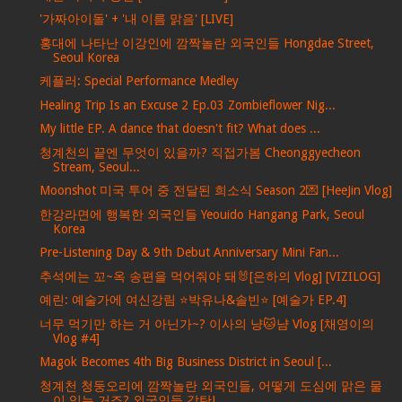
'가짜아이돌' + '내 이름 맑음' [LIVE]
홍대에 나타난 이강인에 깜짝놀란 외국인들 Hongdae Street,
Seoul Korea
케플러: Special Performance Medley
Healing Trip Is an Excuse 2 Ep.03 Zombieflower Nig...
My little EP. A dance that doesn't fit? What does ...
청계천의 끝엔 무엇이 있을까? 직접가봄 Cheonggyecheon
Stream, Seoul...
Moonshot 미국 투어 중 전달된 희소식 Season 2💌 [HeeJin Vlog]
한강라면에 행복한 외국인들 Yeouido Hangang Park, Seoul
Korea
Pre-Listening Day & 9th Debut Anniversary Mini Fan...
추석에는 꼬~옥 송편을 먹어줘야 돼🐰[은하의 Vlog] [VIZILOG]
예린: 예술가에 여신강림 ⭐박유나&솔빈⭐ [예술가 EP.4]
너무 먹기만 하는 거 아닌가~? 이사의 냥🐱냠 Vlog [채영이의
Vlog #4]
Magok Becomes 4th Big Business District in Seoul [...
청계천 청둥오리에 깜짝놀란 외국인들, 어떻게 도심에 맑은 물
이 있는 거죠? 외국인들 감탄!...