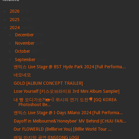
►
2026
(17)
►
2025
(290)
▼
2024
(4047)
►
December
(39)
►
November
(68)
►
October
(86)
▼
September
(166)
엔믹스 Live Stage @ BST Hyde Park 2024 [Full Performa...
네모네모
GOLD [ALBUM CONCEPT TRAILER]
Lose Yourself [키스오브라이프 3rd Mini Album Sampler]
내 빵 오디가쏘?!🍩💨 위시의 연기 도전🎥 [GQ KOREA
Photoshoot Be...
엔믹스 Live Stage @ I-Days Milano 2024 [Full Performa...
Dayoff in Melbourne&'Honeybee' MV Behind [CHUU FAN...
Our FLOWERLD (Belllie've You) [Billlie World Tour ...
에밀 마지막 공연 [INSEONG LOG]