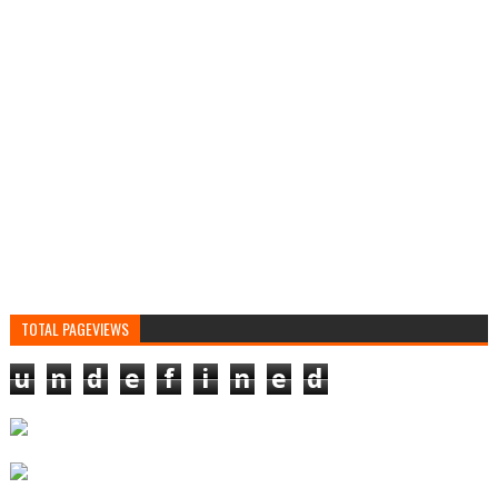
TOTAL PAGEVIEWS
u
n
d
e
f
i
n
e
d