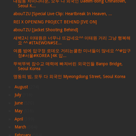
대림동 차이나타운, 모두 다 외국인 Daelim-dong Chinatown,
Seoul K...
abouTZU [Special Live Clip: Heartbreak In Heaven, ...
REI X OPENING PROJECT BEHIND [IVE ON]
abouTZU [Jacket Shooting Behind]
새벽2시 이태원은 너무나 뜨겁네요^^ 이태원 거리 그냥 행복해
요 ^^ #ITAEWON#SE...
여름 밤에 압구정 로데오 거리는쿨한 미녀들이 많네요 ^^#압구
정#서울#KOREA [4K 압...
뚜벅뚜벅 잠수교 매력에 빠져버린 외국인들 Banpo Bridge,
Seoul Korea
명동의 밤, 모두 다 외국인 Myeongdong Street, Seoul Korea
►
August
(274)
►
July
(316)
►
June
(530)
►
May
(536)
►
April
(399)
►
March
(564)
►
February
(504)