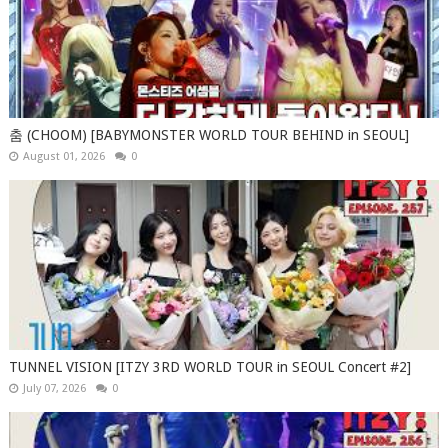
춤 (CHOOM) [BABYMONSTER WORLD TOUR BEHIND in SEOUL]
August 01, 2026
0
TUNNEL VISION [ITZY 3RD WORLD TOUR in SEOUL Concert #2]
July 07, 2026
0