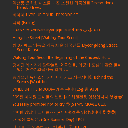
익선동 온화한 미소를 가진 스윗한 외국인들 Ikseon-dong
Hanok Street, ...
비아이 HYPE UP TOUR: EPISODE 07
낙하 (Falling)
DAY6 9th Anniversary🍀 Jeju Island Trip 🍊 🕹 A D...
Hongdae Street [Walking Tour Seoul]
밤 9시에도 명동을 가득 채운 외국인들 Myeongdong Street,
Seoul Korea
Walking Tour Seoul the Beginning of the Chuseok Ho...
청계천 왜가리에 깜짝놀란 외국인들, 어떻게 도심에 맑은 물이
있는 거죠? 외국인들 감탄!!...
승리요정 유니스의 기아 타이거즈 시구시타⚾ Behind the
Scenes [Whatchu...
WHEE IN THE MOOD는 계속 된다! [Log-휜 #30]
399탄 이태원 그녀들의 반란 [4K 회원전용 영상입니다 😎😎😎]
You really promised not to cry 🥹 [STAYC MOVIE CLU...
398탄 강남의 그녀는??? [4K 회원전용 영상입니다 😎😎😎]
내 생에 복날은, (One Summer Day) EP03
나 커버 곡 연습하느라 밤새써...🫠 [IU TV]