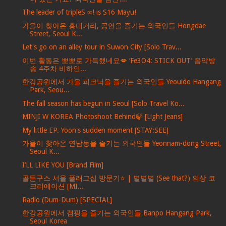
The leader of tripleS ∞! is S16 Mayu!
가을이 찾아온 홍대거리, 공연을 즐기는 외국인들 Hongdae
Street, Seoul K...
Let's go on an alley tour in Suwon City [Solo Trav...
이번 활동은 뽀뽀로 가득했네요💋 ‘Fe3O4: STICK OUT’ 음악방
송 4주차 비하인...
한강공원에서 가을 피크닉을 즐기는 외국인들 Yeouido Hangang
Park, Seou...
The fall season has begun in Seoul [Solo Travel Ko...
MINJI W KOREA Photoshoot Behind🍃 [Light Jeans]
My little EP. Yoon's sudden moment [STAY:SEE]
가을이 찾아온 연남동을 즐기는 외국인들 Yeonnam-dong Street,
Seoul K...
I’LL LIKE YOU [Brand Film]
골든구스 서울 플래그십 방문기⭐️ | 별별별 (See that?) 의상 코
크리에이션 [MI...
Radio (Dum-Dum) [SPECIAL]
한강공원에서 캠핑을 즐기는 외국인들 Banpo Hangang Park,
Seoul Korea