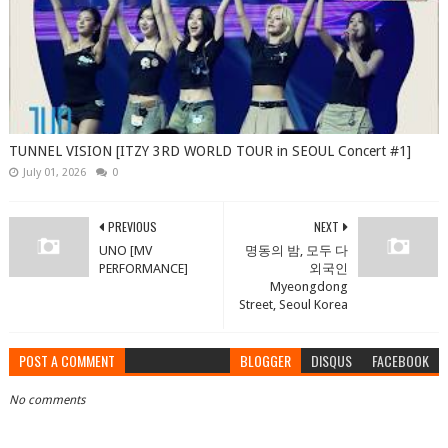
TUNNEL VISION [ITZY 3RD WORLD TOUR in SEOUL Concert #1]
July 01, 2026
0
PREVIOUS
NEXT
UNO [MV
명동의 밤, 모두 다
PERFORMANCE]
외국인
Myeongdong
Street, Seoul Korea
POST A COMMENT
BLOGGER
DISQUS
FACEBOOK
No comments