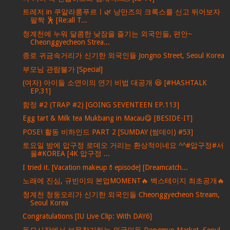
트레저 in 쿠알라룸푸르ㅣ🌿 낭만즈의 크록스를 신고 뛰어보자
팔짝 🕺 [Re:all T...
청계천에 누워 달콤한 낮잠을 즐기는 외국인들, 편안~
Cheonggyecheon Strea...
종로 귀금속거리가 신기한 외국인들 Jongno Street, Seoul Korea
부모님 관람불가 [Special]
(여자) 아이들 소연이의 연기 비법 대공개 😆 [#HASHTALK
EP.31]
함정 #2 (TRAP #2) [GOING SEVENTEEN EP.113]
Egg tart & Milk tea Mukbang in Macau😋 [BESIDE-IT]
POSE! 활동 비하인드 PART 2 [SUMDAY (썸데이) #53]
토요일 밤에 압구정 로데오 거리는 환상적이네요 ^^#압구정#서
울#KOREA [4K 압구정 ...
I tried it. [Vacation makeup💄episode] [Dreamcatch...
노래에 진심, 규빈이의 본업MOMENT🔥 백스테이지 최초공개🔥
청계천 청둥오리가 신기한 외국인들 Cheonggyecheon Stream,
Seoul Korea
Congratulations [IU Live Clip: With DAY6]
동묘시장에서 보물찾기하는 외국인들 Dongmyo Market, Seoul