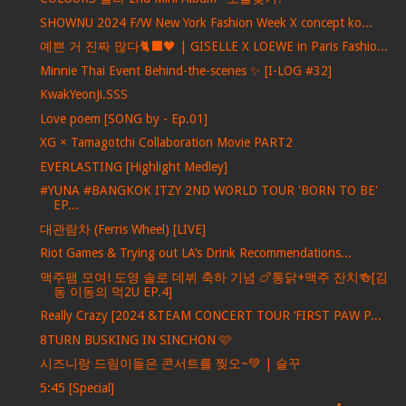
SHOWNU 2024 F/W New York Fashion Week X concept ko...
예쁜 거 진짜 많다🐈‍⬛🖤 | GISELLE X LOEWE in Paris Fashio...
Minnie Thai Event Behind-the-scenes ✨ [I-LOG #32]
KwakYeonJi.SSS
Love poem [SONG by - Ep.01]
XG × Tamagotchi Collaboration Movie PART2
EVERLASTING [Highlight Medley]
#YUNA #BANGKOK ITZY 2ND WORLD TOUR 'BORN TO BE'
EP...
대관람차 (Ferris Wheel) [LIVE]
Riot Games & Trying out LA’s Drink Recommendations...
맥주팸 모여! 도영 솔로 데뷔 축하 기념 🍗통닭+맥주 잔치🍻[김
동 이동의 먹2U EP.4]
Really Crazy [2024 &TEAM CONCERT TOUR ‘FIRST PAW P...
8TURN BUSKING IN SINCHON 🩷
시즈니랑 드림이들은 콘서트를 찢오~💚 | 슬꾸
5:45 [Special]