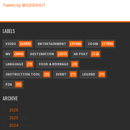
Tweets by @IIIIIIIIHOT
LABELS
(6385)
(5166)
(1765)
VIDEO
ENTERTAINMENT
ZOOM
(694)
(257)
(12)
MV
DESTINATION
AD POST
(7)
(3)
LANGUAGE
FOOD & BEVERAGE
(2)
(1)
(1)
INSTRUCTION TOOL
EVENT
LEGEND
(1)
PIN
ARCHIVE
►
2026
(17)
►
2025
(290)
▼
2024
(4047)