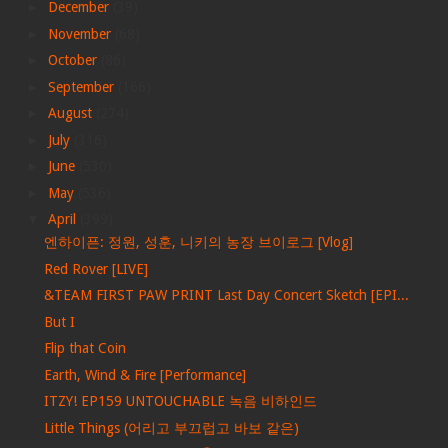
►
December
(39)
►
November
(68)
►
October
(86)
►
September
(166)
►
August
(274)
►
July
(316)
►
June
(530)
►
May
(536)
▼
April
(399)
엔하이픈: 정원, 성훈, 니키의 농장 브이로그 [Vlog]
Red Rover [LIVE]
&TEAM FIRST PAW PRINT Last Day Concert Sketch [EPI...
But I
Flip that Coin
Earth, Wind & Fire [Performance]
ITZY! EP159 UNTOUCHABLE 녹음 비하인드
Little Things (어리고 부끄럽고 바보 같은)