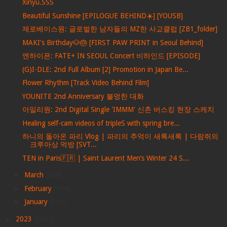
Xinyu.SSS
Beautiful Sunshine [EPILOGUE BEHIND☀️] [YOUSB]
제로베이스원: 글로벌한 남자들의 MZ한 사교클럽 [ZB1_folder]
MAKI's Birthday🐶🎂 [FIRST PAW PRINT in Seoul Behind]
엔하이픈: FATE+ IN SEOUL Concert 비하인드 [EPISODE]
(G)I-DLE: 2nd Full Album [2] Promotion in Japan Be...
Flower Rhythm [Track Video Behind Film]
YOUNITE 2nd Anniversary 불멍한 대화
아일리원: 2nd Digital Single 'IMMM' 신촌 버스킹 현장 스케치
Healing self-cam videos of tripleS with spring bre...
하니의 돌아온 파리 Vlog | 파리의 추억이 새록새록 | 다람쥐의
크루아상 먹방 [SVT...
TEN in Paris🇫🇷 | Saint Laurent Men’s Winter 24 S...
►
March
(564)
►
February
(504)
►
January
(565)
►
2023
(2002)