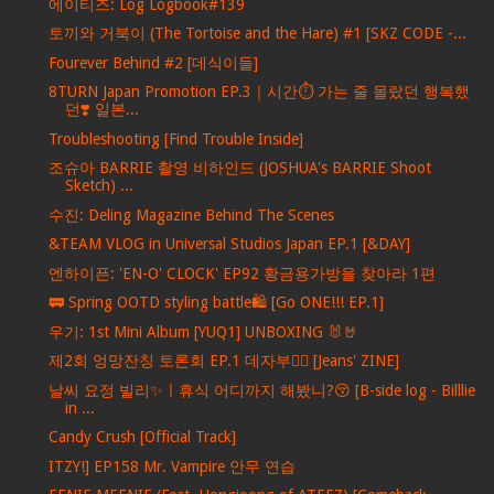
에이티즈: Log Logbook#139
토끼와 거북이 (The Tortoise and the Hare) #1 [SKZ CODE -...
Fourever Behind #2 [데식이들]
8TURN Japan Promotion EP.3｜시간⏱️ 가는 줄 몰랐던 행복했
던❣️ 일본...
Troubleshooting [Find Trouble Inside]
조슈아 BARRIE 촬영 비하인드 (JOSHUA's BARRIE Shoot
Sketch) ...
수진: Deling Magazine Behind The Scenes
&TEAM VLOG in Universal Studios Japan EP.1 [&DAY]
엔하이픈: 'EN-O' CLOCK' EP92 황금용가방을 찾아라 1편
🚃 Spring OOTD styling battle🛍️ [Go ONE!!! EP.1]
우기: 1st Mini Album [YUQ1] UNBOXING 🐰🤘
제2회 엉망잔칭 토론회 EP.1 데자부🤦‍♀️ [Jeans' ZINE]
날씨 요정 빌리✨ㅣ휴식 어디까지 해봤니?😚 [B-side log - Billlie
in ...
Candy Crush [Official Track]
ITZY!] EP158 Mr. Vampire 안무 연습