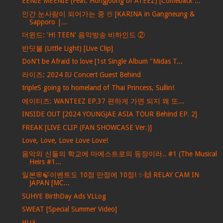
EENIE MEENIE (Feat. Hongjoong of ATEEZ) [Comeback ...
인간 눈사람이 되어가는 중 ☃️ [KARINA in Gangneung &
Sapporo |...
더윈드: 'H! TEEN' 음악방송 비하인드 ②
반딧불 (Little Light) [Live Clip]
DoN't be Afraid to love [1st Single Album "Midas T...
라이즈: 2024 IU Concert Guest Behind
tripleS going to homeland of Thai Princess, Sullin!
에이티즈: WANTEEZ EP.37 편하게 가면 되지 왜 또...
INSIDE OUT [2024 YOUNGJAE ASIA TOUR Behind EP. 2]
FREAK [LIVE CLIP (FAN SHOWCASE Ver.)]
Love, Love, Love Love Love!
음악의 신들의 학교에 마에스트로의 등장이라.. #1 (The Musical
Heirs #1...
일본🌸🍃이벤트도 10점 만점에 10점! ✨🙌 RELAY CAM IN
JAPAN [MC...
SUHYE BirthDay Ads VLLog
SWEAT [Special Summer Video]
밤새