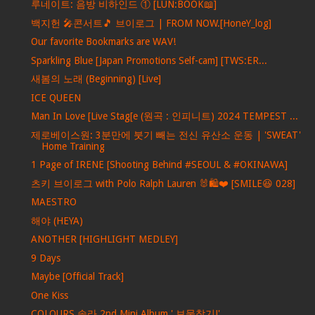
루네이트: 음방 비하인드 ① [LUN:BOOK📖]
백지헌 🎤콘서트🎵 브이로그 | FROM NOW.[HoneY_log]
Our favorite Bookmarks are WAV!
Sparkling Blue [Japan Promotions Self-cam] [TWS:ER...
새봄의 노래 (Beginning) [Live]
ICE QUEEN
Man In Love [Live Stag[e (원곡 : 인피니트) 2024 TEMPEST ...
제로베이스원: 3분만에 붓기 빼는 전신 유산소 운동 | 'SWEAT'
Home Training
1 Page of IRENE [Shooting Behind #SEOUL & #OKINAWA]
츠키 브이로그 with Polo Ralph Lauren 🐰🛍❤ [SMILE😆 028]
MAESTRO
해야 (HEYA)
ANOTHER [HIGHLIGHT MEDLEY]
9 Days
Maybe [Official Track]
One Kiss
COLOURS 솔라 2nd Mini Album ' 보물찾기!'