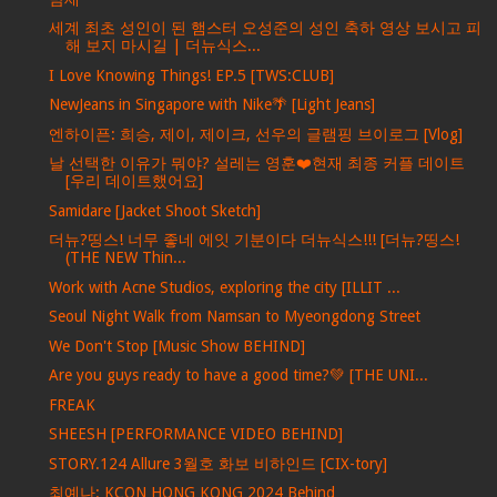
세계 최초 성인이 된 햄스터 오성준의 성인 축하 영상 보시고 피
해 보지 마시길 | 더뉴식스...
I Love Knowing Things! EP.5 [TWS:CLUB]
NewJeans in Singapore with Nike🌴 [Light Jeans]
엔하이픈: 희승, 제이, 제이크, 선우의 글램핑 브이로그 [Vlog]
날 선택한 이유가 뭐야? 설레는 영훈❤️현재 최종 커플 데이트
[우리 데이트했어요]
Samidare [Jacket Shoot Sketch]
더뉴?띵스! 너무 좋네 에잇 기분이다 더뉴식스!!! [더뉴?띵스!
(THE NEW Thin...
Work with Acne Studios, exploring the city [ILLIT ...
Seoul Night Walk from Namsan to Myeongdong Street
We Don't Stop [Music Show BEHIND]
Are you guys ready to have a good time?💚 [THE UNI...
FREAK
SHEESH [PERFORMANCE VIDEO BEHIND]
STORY.124 Allure 3월호 화보 비하인드 [CIX-tory]
최예나: KCON HONG KONG 2024 Behind