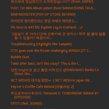
퓨즈에게 영상편지가 도착하였습니다💘 [From. ONF📫]
YUQ1 1st Mini Album Jacket shoot behind [SONG TALK...
BABYMONS7ER [POP-UP STORE BEHIND]
아이린의 원더랜드라는 환상 속에서 여러분드...
Pls Give Us ARTMS Explore Log in Everland…🎢
그림일기 📒 야자시간에 만화카페 온 엔믹스! 학주 쌤 몰래 탈출
할 수 있을까? 해원이의...
Troubleshooting [Highlight Film Sampler]
ITZY goes over the frozen challenging BINGO! [IT'Z...
Bubble Gum
Twist after twist, isn't this crazy? This is the t...
정한 바닐라코 광고 촬영 비하인드 (JEONGHAN's Banila Co
Shoot Ske...
NCT WISH의 대기실 탐방👀 | NCT WISH in Japan Be...
Kep1er's Croffle Cafe Behind [케플러빙 2]
투모로우바이투게더: ‘minisode 3: TOMORROW’ Behind #1
[EPISODE]
SPOT! (feat. JENNIE)