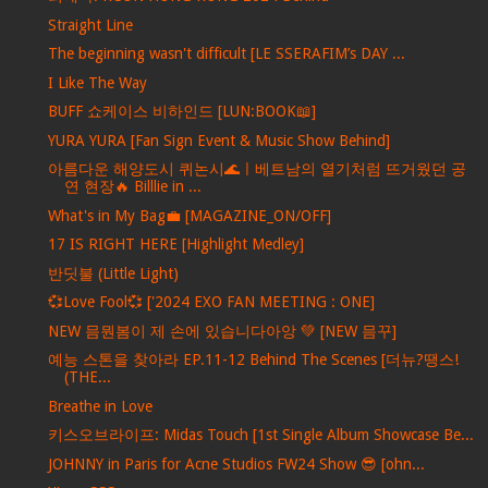
Straight Line
The beginning wasn't difficult [LE SSERAFIM’s DAY ...
I Like The Way
BUFF 쇼케이스 비하인드 [LUN:BOOK📖]
YURA YURA [Fan Sign Event & Music Show Behind]
아름다운 해양도시 퀴논시🌊ㅣ베트남의 열기처럼 뜨거웠던 공
연 현장🔥 Billlie in ...
What's in My Bag💼 [MAGAZINE_ON/OFF]
17 IS RIGHT HERE [Highlight Medley]
반딧불 (Little Light)
💞Love Fool💞 ['2024 EXO FAN MEETING : ONE]
NEW 믐뭔봄이 제 손에 있습니다아앙 💚 [NEW 믐꾸]
예능 스톤을 찾아라 EP.11-12 Behind The Scenes [더뉴?땡스!
(THE...
Breathe in Love
키스오브라이프: Midas Touch [1st Single Album Showcase Be...
JOHNNY in Paris for Acne Studios FW24 Show 😎 [ohn...