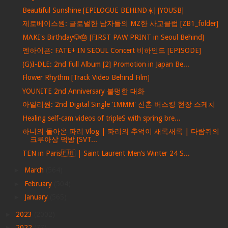
Beautiful Sunshine [EPILOGUE BEHIND☀️] [YOUSB]
제로베이스원: 글로벌한 남자들의 MZ한 사교클럽 [ZB1_folder]
MAKI's Birthday🐶🎂 [FIRST PAW PRINT in Seoul Behind]
엔하이픈: FATE+ IN SEOUL Concert 비하인드 [EPISODE]
(G)I-DLE: 2nd Full Album [2] Promotion in Japan Be...
Flower Rhythm [Track Video Behind Film]
YOUNITE 2nd Anniversary 불멍한 대화
아일리원: 2nd Digital Single 'IMMM' 신촌 버스킹 현장 스케치
Healing self-cam videos of tripleS with spring bre...
하니의 돌아온 파리 Vlog | 파리의 추억이 새록새록 | 다람쥐의
크루아상 먹방 [SVT...
TEN in Paris🇫🇷 | Saint Laurent Men’s Winter 24 S...
►
March
(564)
►
February
(504)
►
January
(565)
►
2023
(2002)
►
2022
(77)