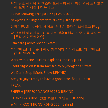
세계 최초 성인이 된 햄스터 오성준의 성인 축하 영상 보시고 피
해 보지 마시길 | 더뉴식스...
I Love Knowing Things! EP.5 [TWS:CLUB]
NewJeans in Singapore with Nike🌴 [Light Jeans]
엔하이픈: 희승, 제이, 제이크, 선우의 글램핑 브이로그 [Vlog]
날 선택한 이유가 뭐야? 설레는 영훈❤️현재 최종 커플 데이트
[우리 데이트했어요]
Samidare [Jacket Shoot Sketch]
더뉴?띵스! 너무 좋네 에잇 기분이다 더뉴식스!!! [더뉴?띵스!
(THE NEW Thin...
Work with Acne Studios, exploring the city [ILLIT ...
Seoul Night Walk from Namsan to Myeongdong Street
We Don't Stop [Music Show BEHIND]
Are you guys ready to have a good time?💚 [THE UNI...
FREAK
SHEESH [PERFORMANCE VIDEO BEHIND]
STORY.124 Allure 3월호 화보 비하인드 [CIX-tory]
최예나: KCON HONG KONG 2024 Behind