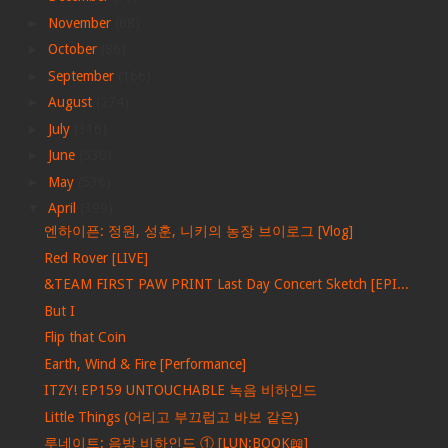
►
November
(68)
►
October
(86)
►
September
(166)
►
August
(274)
►
July
(316)
►
June
(530)
►
May
(536)
▼
April
(399)
엔하이픈: 정원, 성훈, 니키의 농장 브이로그 [Vlog]
Red Rover [LIVE]
&TEAM FIRST PAW PRINT Last Day Concert Sketch [EPI...
But I
Flip that Coin
Earth, Wind & Fire [Performance]
ITZY! EP159 UNTOUCHABLE 녹음 비하인드
Little Things (어리고 부끄럽고 바보 같은)
루네이트: 음방 비하인드 ① [LUN:BOOK📖]