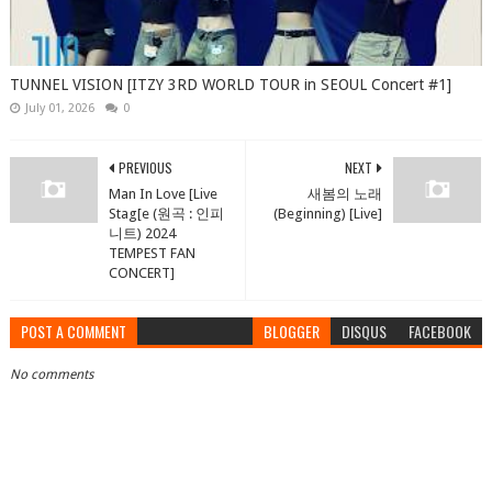
TUNNEL VISION [ITZY 3RD WORLD TOUR in SEOUL Concert #1]
July 01, 2026
0
PREVIOUS
NEXT
Man In Love [Live
새봄의 노래
Stag[e (원곡 : 인피
(Beginning) [Live]
니트) 2024
TEMPEST FAN
CONCERT]
POST A COMMENT
BLOGGER
DISQUS
FACEBOOK
No comments