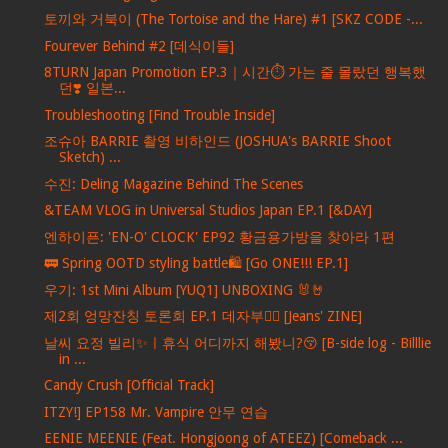
토끼와 거북이 (The Tortoise and the Hare) #1 [SKZ CODE -...
Fourever Behind #2 [데식이들]
8TURN Japan Promotion EP.3｜시간⏱️ 가는 줄 몰랐던 행복했
던❣️ 일본...
Troubleshooting [Find Trouble Inside]
조슈아 BARRIE 촬영 비하인드 (JOSHUA's BARRIE Shoot
Sketch) ...
수진: Deling Magazine Behind The Scenes
&TEAM VLOG in Universal Studios Japan EP.1 [&DAY]
엔하이픈: 'EN-O' CLOCK' EP92 황금용가방을 찾아라 1편
🚃 Spring OOTD styling battle🛍️ [Go ONE!!! EP.1]
우기: 1st Mini Album [YUQ1] UNBOXING 🐰🤘
제2회 엉망잔칭 토론회 EP.1 데자부🤦‍♀️ [Jeans' ZINE]
날씨 요정 빌리✨ㅣ휴식 어디까지 해봤니?😚 [B-side log - Billlie
in ...
Candy Crush [Official Track]
ITZY!] EP158 Mr. Vampire 안무 연습
EENIE MEENIE (Feat. Hongjoong of ATEEZ) [Comeback ...