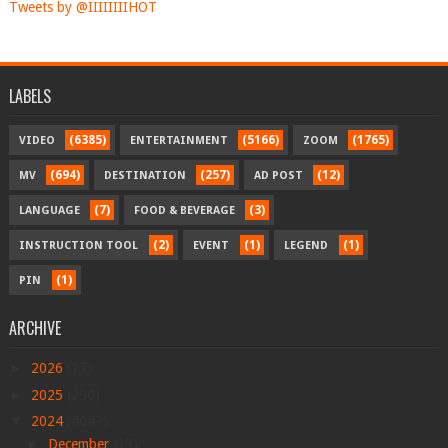
Tweets by @IIIIIIIIHOT
LABELS
(6385)
(5166)
(1765)
VIDEO
ENTERTAINMENT
ZOOM
(694)
(257)
(12)
MV
DESTINATION
AD POST
(7)
(3)
LANGUAGE
FOOD & BEVERAGE
(2)
(1)
(1)
INSTRUCTION TOOL
EVENT
LEGEND
(1)
PIN
ARCHIVE
►
2026
(17)
►
2025
(290)
▼
2024
(4047)
►
December
(39)