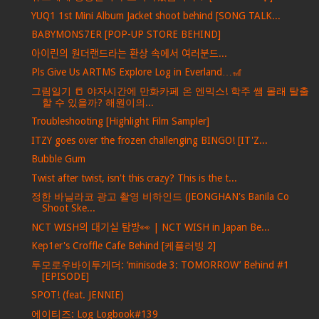
YUQ1 1st Mini Album Jacket shoot behind [SONG TALK...
BABYMONS7ER [POP-UP STORE BEHIND]
아이린의 원더랜드라는 환상 속에서 여러분드...
Pls Give Us ARTMS Explore Log in Everland…🎢
그림일기 📒 야자시간에 만화카페 온 엔믹스! 학주 쌤 몰래 탈출
할 수 있을까? 해원이의...
Troubleshooting [Highlight Film Sampler]
ITZY goes over the frozen challenging BINGO! [IT'Z...
Bubble Gum
Twist after twist, isn't this crazy? This is the t...
정한 바닐라코 광고 촬영 비하인드 (JEONGHAN's Banila Co
Shoot Ske...
NCT WISH의 대기실 탐방👀 | NCT WISH in Japan Be...
Kep1er's Croffle Cafe Behind [케플러빙 2]
투모로우바이투게더: ‘minisode 3: TOMORROW’ Behind #1
[EPISODE]
SPOT! (feat. JENNIE)
에이티즈: Log Logbook#139