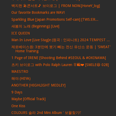
백지헌 🎤콘서트🎵 브이로그 | FROM NOW.[HoneY_log]
Our favorite Bookmarks are WAV!
Sparkling Blue [Japan Promotions Self-cam] [TWS:ER...
새봄의 노래 (Beginning) [Live]
ICE QUEEN
Man In Love [Live Stag[e (원곡 : 인피니트) 2024 TEMPEST ...
제로베이스원: 3분만에 붓기 빼는 전신 유산소 운동 | 'SWEAT'
Home Training
1 Page of IRENE [Shooting Behind #SEOUL & #OKINAWA]
츠키 브이로그 with Polo Ralph Lauren 🐰🛍❤ [SMILE😆 028]
MAESTRO
해야 (HEYA)
ANOTHER [HIGHLIGHT MEDLEY]
9 Days
Maybe [Official Track]
One Kiss
COLOURS 솔라 2nd Mini Album ' 보물찾기!'