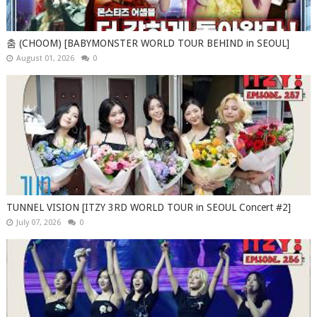
춤 (CHOOM) [BABYMONSTER WORLD TOUR BEHIND in SEOUL]
August 01, 2026
0
TUNNEL VISION [ITZY 3RD WORLD TOUR in SEOUL Concert #2]
July 07, 2026
0