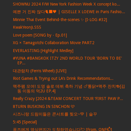
SHOWNU 2024 F/W New York Fashion Week X concept ko...
예쁜 거 진짜 많다🐈‍⬛🖤 | GISELLE X LOEWE in Paris Fashio...
Minnie Thai Event Behind-the-scenes ✨ [I-LOG #32]
KwakYeonJi.SSS
Love poem [SONG by - Ep.01]
XG × Tamagotchi Collaboration Movie PART2
EVERLASTING [Highlight Medley]
#YUNA #BANGKOK ITZY 2ND WORLD TOUR 'BORN TO BE'
EP...
대관람차 (Ferris Wheel) [LIVE]
Riot Games & Trying out LA’s Drink Recommendations...
맥주팸 모여! 도영 솔로 데뷔 축하 기념 🍗통닭+맥주 잔치🍻[김
동 이동의 먹2U EP.4]
Really Crazy [2024 &TEAM CONCERT TOUR ‘FIRST PAW P...
8TURN BUSKING IN SINCHON 🩷
시즈니랑 드림이들은 콘서트를 찢오~💚 | 슬꾸
5:45 [Special]
퓨즈에게 영상편지가 도착하였습니다💘 [From. ONF📫]