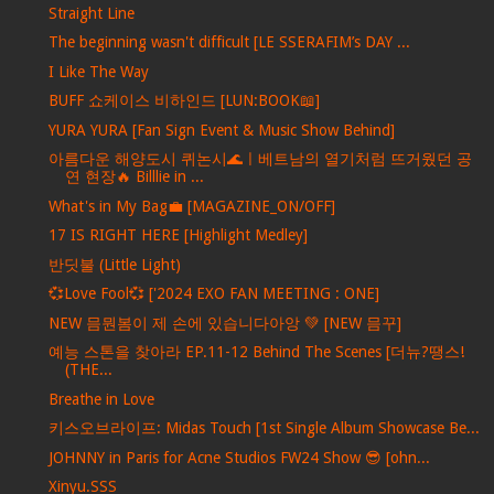
Straight Line
The beginning wasn't difficult [LE SSERAFIM’s DAY ...
I Like The Way
BUFF 쇼케이스 비하인드 [LUN:BOOK📖]
YURA YURA [Fan Sign Event & Music Show Behind]
아름다운 해양도시 퀴논시🌊ㅣ베트남의 열기처럼 뜨거웠던 공
연 현장🔥 Billlie in ...
What's in My Bag💼 [MAGAZINE_ON/OFF]
17 IS RIGHT HERE [Highlight Medley]
반딧불 (Little Light)
💞Love Fool💞 ['2024 EXO FAN MEETING : ONE]
NEW 믐뭔봄이 제 손에 있습니다아앙 💚 [NEW 믐꾸]
예능 스톤을 찾아라 EP.11-12 Behind The Scenes [더뉴?땡스!
(THE...
Breathe in Love
키스오브라이프: Midas Touch [1st Single Album Showcase Be...
JOHNNY in Paris for Acne Studios FW24 Show 😎 [ohn...
Xinyu.SSS