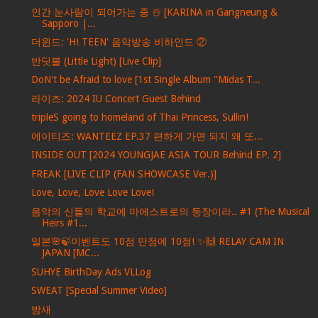
인간 눈사람이 되어가는 중 ☃️ [KARINA in Gangneung &
Sapporo |...
더윈드: 'H! TEEN' 음악방송 비하인드 ②
반딧불 (Little Light) [Live Clip]
DoN't be Afraid to love [1st Single Album "Midas T...
라이즈: 2024 IU Concert Guest Behind
tripleS going to homeland of Thai Princess, Sullin!
에이티즈: WANTEEZ EP.37 편하게 가면 되지 왜 또...
INSIDE OUT [2024 YOUNGJAE ASIA TOUR Behind EP. 2]
FREAK [LIVE CLIP (FAN SHOWCASE Ver.)]
Love, Love, Love Love Love!
음악의 신들의 학교에 마에스트로의 등장이라.. #1 (The Musical
Heirs #1...
일본🌸🍃이벤트도 10점 만점에 10점! ✨🙌 RELAY CAM IN
JAPAN [MC...
SUHYE BirthDay Ads VLLog
SWEAT [Special Summer Video]
밤새