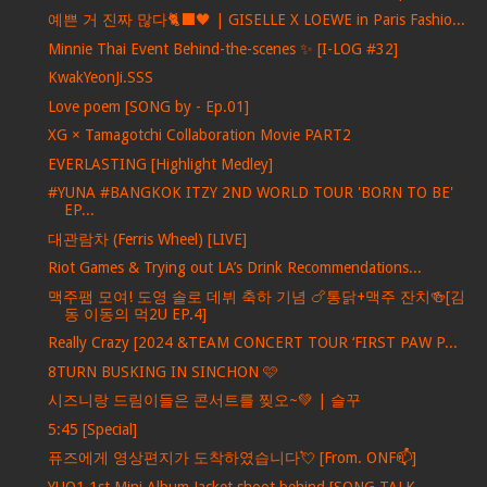
예쁜 거 진짜 많다🐈‍⬛🖤 | GISELLE X LOEWE in Paris Fashio...
Minnie Thai Event Behind-the-scenes ✨ [I-LOG #32]
KwakYeonJi.SSS
Love poem [SONG by - Ep.01]
XG × Tamagotchi Collaboration Movie PART2
EVERLASTING [Highlight Medley]
#YUNA #BANGKOK ITZY 2ND WORLD TOUR 'BORN TO BE'
EP...
대관람차 (Ferris Wheel) [LIVE]
Riot Games & Trying out LA’s Drink Recommendations...
맥주팸 모여! 도영 솔로 데뷔 축하 기념 🍗통닭+맥주 잔치🍻[김
동 이동의 먹2U EP.4]
Really Crazy [2024 &TEAM CONCERT TOUR ‘FIRST PAW P...
8TURN BUSKING IN SINCHON 🩷
시즈니랑 드림이들은 콘서트를 찢오~💚 | 슬꾸
5:45 [Special]
퓨즈에게 영상편지가 도착하였습니다💘 [From. ONF📫]
YUQ1 1st Mini Album Jacket shoot behind [SONG TALK...