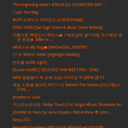
The beginning wasn't difficult [LE SSERAFIM’s DAY ...
I Like The Way
BUFF 쇼케이스 비하인드 [LUN:BOOK📖]
YURA YURA [Fan Sign Event & Music Show Behind]
아름다운 해양도시 퀴논시🌊ㅣ베트남의 열기처럼 뜨거웠던 공
연 현장🔥 Billlie in ...
What's in My Bag💼 [MAGAZINE_ON/OFF]
17 IS RIGHT HERE [Highlight Medley]
반딧불 (Little Light)
💞Love Fool💞 ['2024 EXO FAN MEETING : ONE]
NEW 믐뭔봄이 제 손에 있습니다아앙 💚 [NEW 믐꾸]
예능 스톤을 찾아라 EP.11-12 Behind The Scenes [더뉴?땡스!
(THE...
Breathe in Love
키스오브라이프: Midas Touch [1st Single Album Showcase Be...
JOHNNY in Paris for Acne Studios FW24 Show 😎 [ohn...
Xinyu.SSS
Beautiful Sunshine [EPILOGUE BEHIND☀️] [YOUSB]