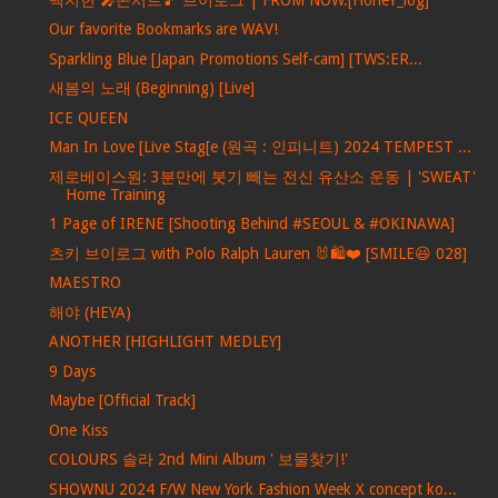
Our favorite Bookmarks are WAV!
Sparkling Blue [Japan Promotions Self-cam] [TWS:ER...
새봄의 노래 (Beginning) [Live]
ICE QUEEN
Man In Love [Live Stag[e (원곡 : 인피니트) 2024 TEMPEST ...
제로베이스원: 3분만에 붓기 빼는 전신 유산소 운동 | 'SWEAT'
Home Training
1 Page of IRENE [Shooting Behind #SEOUL & #OKINAWA]
츠키 브이로그 with Polo Ralph Lauren 🐰🛍❤ [SMILE😆 028]
MAESTRO
해야 (HEYA)
ANOTHER [HIGHLIGHT MEDLEY]
9 Days
Maybe [Official Track]
One Kiss
COLOURS 솔라 2nd Mini Album ' 보물찾기!'
SHOWNU 2024 F/W New York Fashion Week X concept ko...