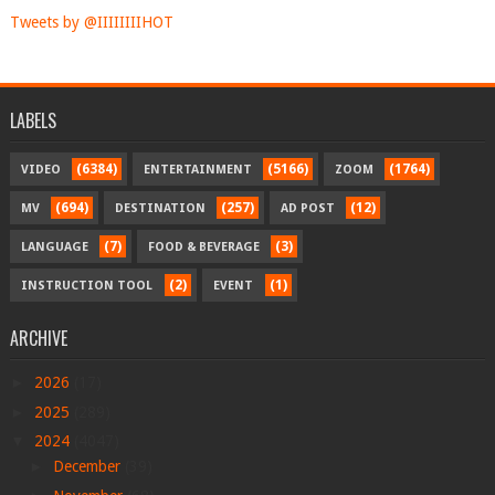
Tweets by @IIIIIIIIHOT
LABELS
(6384)
(5166)
(1764)
VIDEO
ENTERTAINMENT
ZOOM
(694)
(257)
(12)
MV
DESTINATION
AD POST
(7)
(3)
LANGUAGE
FOOD & BEVERAGE
(2)
(1)
INSTRUCTION TOOL
EVENT
ARCHIVE
►
2026
(17)
►
2025
(289)
▼
2024
(4047)
►
December
(39)