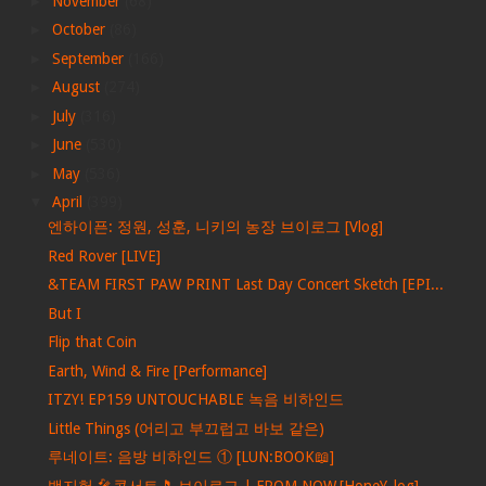
►
November
(68)
►
October
(86)
►
September
(166)
►
August
(274)
►
July
(316)
►
June
(530)
►
May
(536)
▼
April
(399)
엔하이픈: 정원, 성훈, 니키의 농장 브이로그 [Vlog]
Red Rover [LIVE]
&TEAM FIRST PAW PRINT Last Day Concert Sketch [EPI...
But I
Flip that Coin
Earth, Wind & Fire [Performance]
ITZY! EP159 UNTOUCHABLE 녹음 비하인드
Little Things (어리고 부끄럽고 바보 같은)
루네이트: 음방 비하인드 ① [LUN:BOOK📖]
백지헌 🎤콘서트🎵 브이로그 | FROM NOW.[HoneY_log]