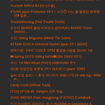
Fourever Behind #2 [데식이들]
8TURN Japan Promotion EP.3｜시간⏱️ 가는 줄 몰랐던 행복했
던❣️ 일본...
Troubleshooting [Find Trouble Inside]
조슈아 BARRIE 촬영 비하인드 (JOSHUA's BARRIE Shoot
Sketch) ...
수진: Deling Magazine Behind The Scenes
&TEAM VLOG in Universal Studios Japan EP.1 [&DAY]
엔하이픈: 'EN-O' CLOCK' EP92 황금용가방을 찾아라 1편
🚃 Spring OOTD styling battle🛍️ [Go ONE!!! EP.1]
우기: 1st Mini Album [YUQ1] UNBOXING 🐰🤘
제2회 엉망잔칭 토론회 EP.1 데자부🤦‍♀️ [Jeans' ZINE]
날씨 요정 빌리✨ㅣ휴식 어디까지 해봤니?😚 [B-side log - Billlie
in ...
Candy Crush [Official Track]
ITZY!] EP158 Mr. Vampire 안무 연습
EENIE MEENIE (Feat. Hongjoong of ATEEZ) [Comeback ...
인간 눈사람이 되어가는 중 ☃️ [KARINA in Gangneung &