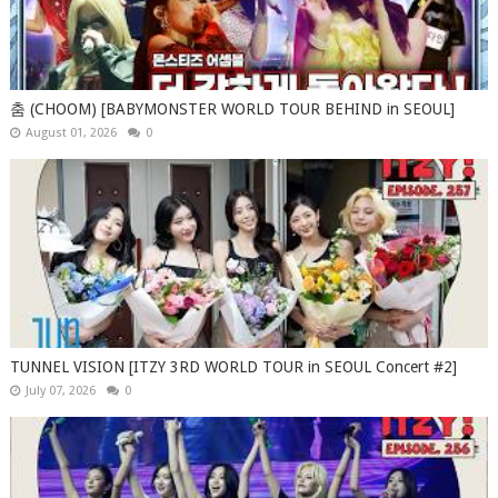
춤 (CHOOM) [BABYMONSTER WORLD TOUR BEHIND in SEOUL]
August 01, 2026
0
TUNNEL VISION [ITZY 3RD WORLD TOUR in SEOUL Concert #2]
July 07, 2026
0