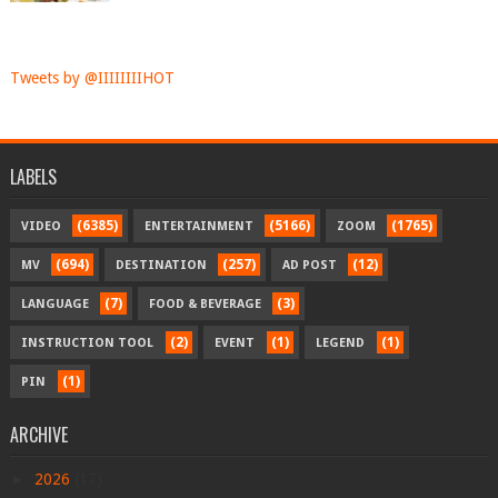
Tweets by @IIIIIIIIHOT
LABELS
(6385)
(5166)
(1765)
VIDEO
ENTERTAINMENT
ZOOM
(694)
(257)
(12)
MV
DESTINATION
AD POST
(7)
(3)
LANGUAGE
FOOD & BEVERAGE
(2)
(1)
(1)
INSTRUCTION TOOL
EVENT
LEGEND
(1)
PIN
ARCHIVE
►
2026
(17)