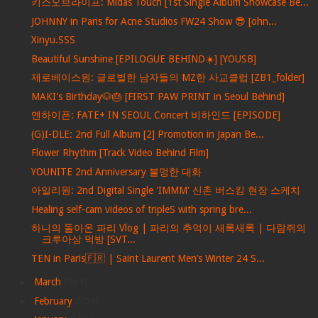
키스오브라이프: Midas Touch [1st Single Album Showcase Be...
JOHNNY in Paris for Acne Studios FW24 Show 😎 [ohn...
Xinyu.SSS
Beautiful Sunshine [EPILOGUE BEHIND☀️] [YOUSB]
제로베이스원: 글로벌한 남자들의 MZ한 사교클럽 [ZB1_folder]
MAKI's Birthday🐶🎂 [FIRST PAW PRINT in Seoul Behind]
엔하이픈: FATE+ IN SEOUL Concert 비하인드 [EPISODE]
(G)I-DLE: 2nd Full Album [2] Promotion in Japan Be...
Flower Rhythm [Track Video Behind Film]
YOUNITE 2nd Anniversary 불멍한 대화
아일리원: 2nd Digital Single 'IMMM' 신촌 버스킹 현장 스케치
Healing self-cam videos of tripleS with spring bre...
하니의 돌아온 파리 Vlog | 파리의 추억이 새록새록 | 다람쥐의
크루아상 먹방 [SVT...
TEN in Paris🇫🇷 | Saint Laurent Men’s Winter 24 S...
►
March
(564)
►
February
(504)