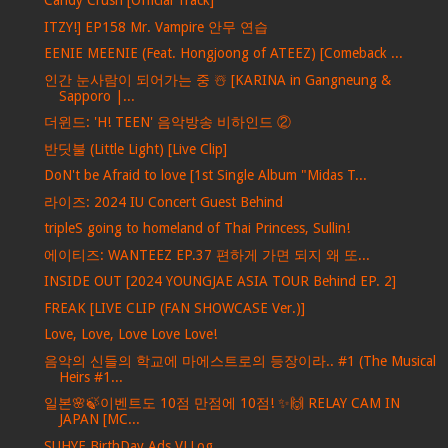
Candy Crush [Official Track]
ITZY!] EP158 Mr. Vampire 안무 연습
EENIE MEENIE (Feat. Hongjoong of ATEEZ) [Comeback ...
인간 눈사람이 되어가는 중 ☃️ [KARINA in Gangneung &
Sapporo |...
더윈드: 'H! TEEN' 음악방송 비하인드 ②
반딧불 (Little Light) [Live Clip]
DoN't be Afraid to love [1st Single Album "Midas T...
라이즈: 2024 IU Concert Guest Behind
tripleS going to homeland of Thai Princess, Sullin!
에이티즈: WANTEEZ EP.37 편하게 가면 되지 왜 또...
INSIDE OUT [2024 YOUNGJAE ASIA TOUR Behind EP. 2]
FREAK [LIVE CLIP (FAN SHOWCASE Ver.)]
Love, Love, Love Love Love!
음악의 신들의 학교에 마에스트로의 등장이라.. #1 (The Musical
Heirs #1...
일본🌸🍃이벤트도 10점 만점에 10점! ✨🙌 RELAY CAM IN
JAPAN [MC...
SUHYE BirthDay Ads VLLog