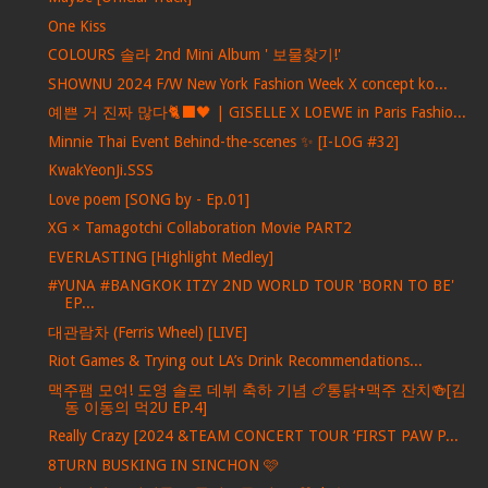
One Kiss
COLOURS 솔라 2nd Mini Album ' 보물찾기!'
SHOWNU 2024 F/W New York Fashion Week X concept ko...
예쁜 거 진짜 많다🐈‍⬛🖤 | GISELLE X LOEWE in Paris Fashio...
Minnie Thai Event Behind-the-scenes ✨ [I-LOG #32]
KwakYeonJi.SSS
Love poem [SONG by - Ep.01]
XG × Tamagotchi Collaboration Movie PART2
EVERLASTING [Highlight Medley]
#YUNA #BANGKOK ITZY 2ND WORLD TOUR 'BORN TO BE'
EP...
대관람차 (Ferris Wheel) [LIVE]
Riot Games & Trying out LA’s Drink Recommendations...
맥주팸 모여! 도영 솔로 데뷔 축하 기념 🍗통닭+맥주 잔치🍻[김
동 이동의 먹2U EP.4]
Really Crazy [2024 &TEAM CONCERT TOUR ‘FIRST PAW P...
8TURN BUSKING IN SINCHON 🩷