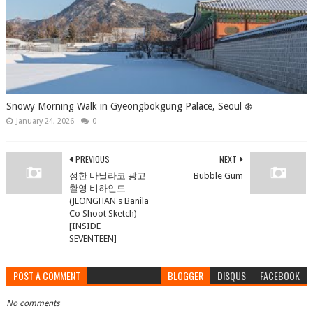
Snowy Morning Walk in Gyeongbokgung Palace, Seoul ❄️
January 24, 2026
0
PREVIOUS
NEXT
정한 바닐라코 광고
Bubble Gum
촬영 비하인드
(JEONGHAN's Banila
Co Shoot Sketch)
[INSIDE
SEVENTEEN]
POST A COMMENT
BLOGGER
DISQUS
FACEBOOK
No comments