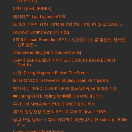
[EPISODE]
SPOT! (feat. JENNIE)
에이티즈: Log Logbook#139
토끼와 거북이 (The Tortoise and the Hare) #1 [SKZ CODE -...
Fourever Behind #2 [데식이들]
8TURN Japan Promotion EP.3｜시간⏱️ 가는 줄 몰랐던 행복했
던❣️ 일본...
Troubleshooting [Find Trouble Inside]
조슈아 BARRIE 촬영 비하인드 (JOSHUA's BARRIE Shoot
Sketch) ...
수진: Deling Magazine Behind The Scenes
&TEAM VLOG in Universal Studios Japan EP.1 [&DAY]
엔하이픈: 'EN-O' CLOCK' EP92 황금용가방을 찾아라 1편
🚃 Spring OOTD styling battle🛍️ [Go ONE!!! EP.1]
우기: 1st Mini Album [YUQ1] UNBOXING 🐰🤘
제2회 엉망잔칭 토론회 EP.1 데자부🤦‍♀️ [Jeans' ZINE]
날씨 요정 빌리✨ㅣ휴식 어디까지 해봤니?😚 [B-side log - Billlie
in ...