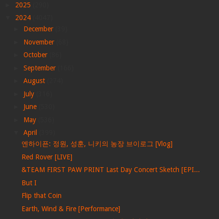
►
2025
(290)
▼
2024
(4047)
►
December
(39)
►
November
(68)
►
October
(86)
►
September
(166)
►
August
(274)
►
July
(316)
►
June
(530)
►
May
(536)
▼
April
(399)
엔하이픈: 정원, 성훈, 니키의 농장 브이로그 [Vlog]
Red Rover [LIVE]
&TEAM FIRST PAW PRINT Last Day Concert Sketch [EPI...
But I
Flip that Coin
Earth, Wind & Fire [Performance]