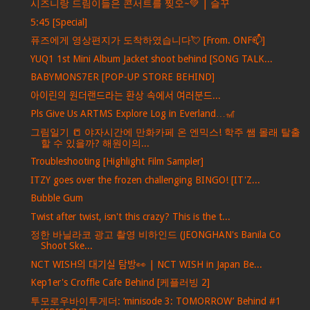
시즈니랑 드림이들은 콘서트를 찢오~💚 | 슬꾸
5:45 [Special]
퓨즈에게 영상편지가 도착하였습니다💘 [From. ONF📫]
YUQ1 1st Mini Album Jacket shoot behind [SONG TALK...
BABYMONS7ER [POP-UP STORE BEHIND]
아이린의 원더랜드라는 환상 속에서 여러분드...
Pls Give Us ARTMS Explore Log in Everland…🎢
그림일기 📒 야자시간에 만화카페 온 엔믹스! 학주 쌤 몰래 탈출
할 수 있을까? 해원이의...
Troubleshooting [Highlight Film Sampler]
ITZY goes over the frozen challenging BINGO! [IT'Z...
Bubble Gum
Twist after twist, isn't this crazy? This is the t...
정한 바닐라코 광고 촬영 비하인드 (JEONGHAN's Banila Co
Shoot Ske...
NCT WISH의 대기실 탐방👀 | NCT WISH in Japan Be...
Kep1er's Croffle Cafe Behind [케플러빙 2]
투모로우바이투게더: ‘minisode 3: TOMORROW’ Behind #1