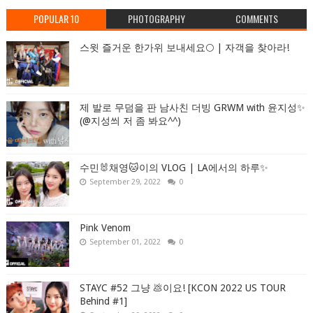
POPULAR 10
PHOTOGRAPHY
COMMENTS
스윗 즐거운 한가위 보내세요🌕 | 자객을 찾아라!
제 발로 무덤을 판 남사친 더빙 GRWM with 윤지성✨
(@지성씌 저 좀 봐요^^)
수민🐰채영🐱이의 VLOG | LA에서의 하루✨
September 29, 2022
0
Pink Venom
September 01, 2022
0
STAYC #52 그냥 💩이요! [KCON 2022 US TOUR
Behind #1]