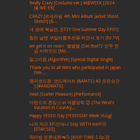
Really Crazy [Costume ver.] #縁WEEK [2024
縁-WE-EK]
CRAZY [르세라핌 4th Mini Album Jacket Shoot
Sketch] [B...
내 생에 복날은, [ITZY One Summer Day EP01]
힘든 날엔 쿠알라룸푸르😬 하면서 웃기 [IU TV]
we get it on now⭐ '별별별 (See that?)' 안무 연
습 비하인드 [Mo...
알고리즘 (Algorithm) [Special Digital Single]
Thank you to all WAV who participated in Japan
Dim...
앰퍼샌드원: 앤드메이트 (&MATE) #2 모든슌간
) [#ANDMATE]
Heat (Scarlet Pleasure) [Performance]
더윈드의 촌캉스 in 여름방학 ② (The Wind's
Vacation in Country...
Happy YESEO Day [YESEODAY Week VLog]
나의 쟈근 EP.언제나 Stay WITH me🫶🏻
[STAY:SEE]
워터밤 토론대회🔫💦 [KIOF TIME 2 Ep.3]