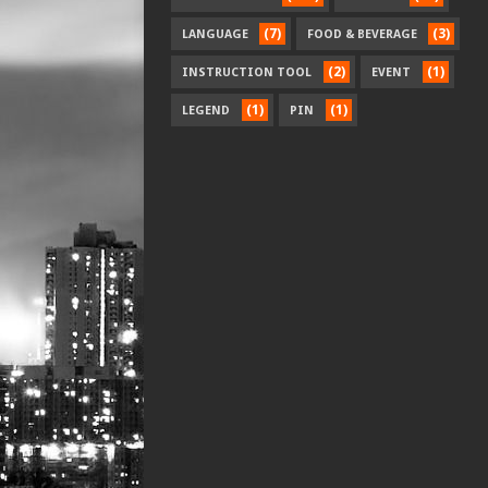
(7)
(3)
LANGUAGE
FOOD & BEVERAGE
(2)
(1)
INSTRUCTION TOOL
EVENT
(1)
(1)
LEGEND
PIN