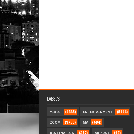
LABELS
(6385)
(5166)
VIDEO
ENTERTAINMENT
(1765)
(694)
ZOOM
MV
(257)
(12)
DESTINATION
AD POST