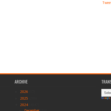
Tweet
ARCHIVE
TRANS
►
2026
(17)
►
2025
(290)
▼
2024
(4047)
►
December
(39)