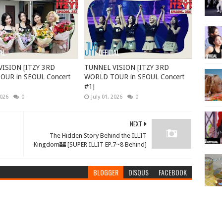
ISION [ITZY 3RD
TUNNEL VISION [ITZY 3RD
UR in SEOUL Concert
WORLD TOUR in SEOUL Concert
#1]
2026
0
July 01, 2026
0
NEXT
The Hidden Story Behind the ILLIT
Kingdom🏰 [SUPER ILLIT EP.7~8 Behind]
BLOGGER
DISQUS
FACEBOOK