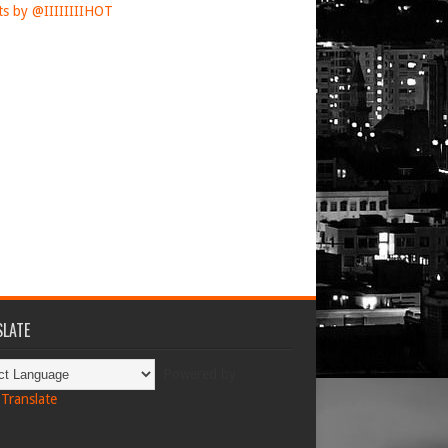
s by @IIIIIIIIHOT
LATE
Powered by
Translate