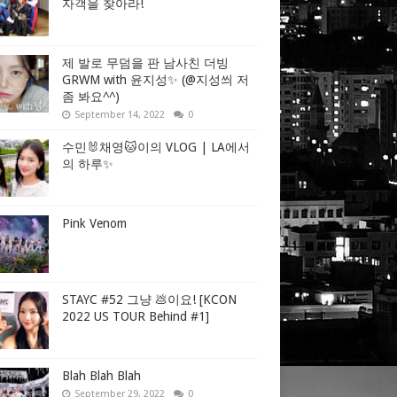
자객을 찾아라!
제 발로 무덤을 판 남사친 더빙
GRWM with 윤지성✨ (@지성씌 저
좀 봐요^^)
September 14, 2022
0
수민🐰채영🐱이의 VLOG | LA에서
의 하루✨
Pink Venom
STAYC #52 그냥 💩이요! [KCON
2022 US TOUR Behind #1]
Blah Blah Blah
September 29, 2022
0