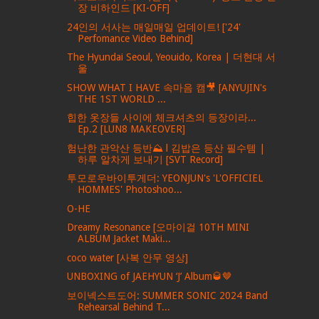
장 비하인드 [KI-OFF]
24인의 서사는 매일매일 업데이트! ['24'
Perfomance Video Behind]
The Hyundai Seoul, Yeouido, Korea | 더현대 서
울
SHOW WHAT I HAVE 속마음 캠🎥 [ANYUJIN's
THE 1ST WORLD ...
힙한 옷장들 사이에 체크셔츠의 등장이라...
Ep.2 [LUN8 MAKEOVER]
험난한 관악산 등반⛰ l 김밥은 등산 필수템 |
하루 알차게 보내기 [SVT Record]
투모로우바이투게더: YEONJUN's 'L'OFFICIEL
HOMMES' Photoshoo...
O-HE
Dreamy Resonance [오마이걸 10TH MINI
ALBUM Jacket Maki...
coco water [사복 안무 영상]
UNBOXING of JAEHYUN ‘J’ Album🥃🤎
보이넥스트도어: SUMMER SONIC 2024 Band
Rehearsal Behind T...