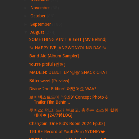
►
November
(68)
►
October
(86)
►
September
(166)
▼
August
(274)
SOMETHING AIN'T RIGHT [MV Behind]
🍠 HAPPY IVE JANGWONYOUNG DAY 🍠
Band Aid [Album Sampler]
You're pitiful (짠해)
MADEIN: DEBUT EP ‘상승’ SNACK CHAT
Bittersweet [Preview]
Divine 2nd Edition! 어땠어요 WAV?
보이넥스트도어 '19.99' Concept Photo &
Trailer Film Behin...
투어스: 먹고, 노래 부르고, 춤추는 소소한 힐링
데이🍀 [24/7📹LOG]
Changbin [One Kid's Room 2024 Ep.03]
TRI.BE Record of Youth🌟 in SYDNEY❤️