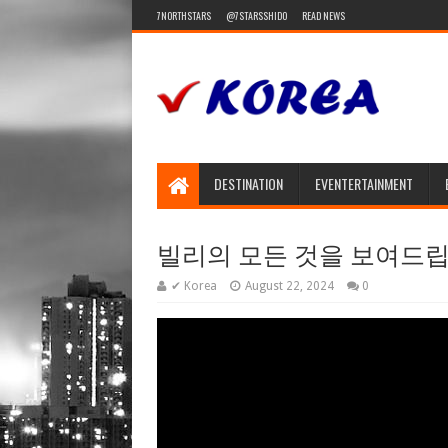
7NORTHSTARS
@7STARSSHIDO
READ NEWS
DESTINATION
EVENTERTAINMENT
빌리의 모든 것을 보여드립니다
✔ Korea
August 22, 2024
0