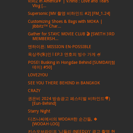
VIVIZ in America✈ | V.hind : Love and Tears
Vlog [...
Supersonic [MV 촬영 비하인드 #2] [FM_1.24]
Customizing Shoes & Bags with MOKA |
Jibbitz™ Char...
Gather for STAYC MOVIE CLUB 🎬 [SWITH 3RD
MEMBERSH...
엔하이픈: MISSION EN-POSSIBLE
옥상주(朱)인 l EP.3 연호의 빙수 가게 🍧
POSE! Busking in Hongdae Behind [SUMDAY(썸
데이) #50]
LOVE2YOU
SEE YOU THERE BEHIND in BANGKOK
CRAZY
권은비 2024 방송광고 페스티벌 비하인드🎥)
[Eun-Behind]
Starry Night
디즈니씨에서의 WOOAH한 순간들, 🍀
[WOOAH-LOG]
키스오브라이프 '니들리 (NEEDLY)' 광고 촬영 현