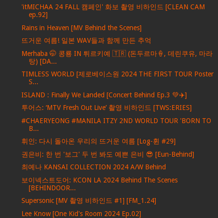
'itMICHAA 24 FALL 캠페인' 화보 촬영 비하인드 [CLEAN CAM
ep.92]
Rains in Heaven [MV Behind the Scenes]
뜨거운 여름! 일본 WAV들과 함께 만든 추억
Merhaba 🤭 콩룡 IN 튀르키예 🇹🇷 (돈두르마🍦, 데린쿠유, 마라
탕) [DA...
TIMLESS WORLD [제로베이스원 2024 THE FIRST TOUR Poster
S...
ISLAND : Finally We Landed [Concert Behind Ep.3 💚✈️]
투어스: ‘MTV Fresh Out Live’ 촬영 비하인드 [TWS:ERIES]
#CHAERYEONG #MANILA ITZY 2ND WORLD TOUR 'BORN TO
B...
휘인: 다시 돌아온 우리의 뜨거운 여름 [Log-휜 #29]
권은비: 한 번 '보그' 두 번 봐도 예쁜 은비 😎 [Eun-Behind]
최예나 KANSAI COLLECTION 2024 A/W Behind
보이넥스트도어: KCON LA 2024 Behind The Scenes
[BEHINDOOR...
Supersonic [MV 촬영 비하인드 #1] [FM_1.24]
Lee Know [One Kid's Room 2024 Ep.02]