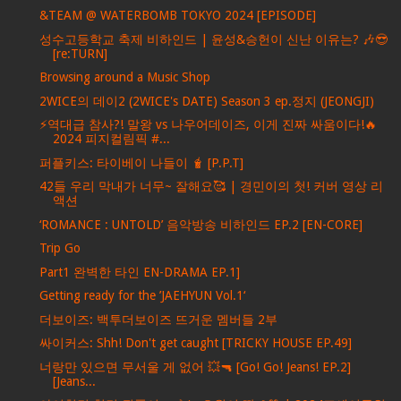
&TEAM @ WATERBOMB TOKYO 2024 [EPISODE]
성수고등학교 축제 비하인드 | 윤성&승헌이 신난 이유는? 🎶😎
[re:TURN]
Browsing around a Music Shop
2WICE의 데이2 (2WICE's DATE) Season 3 ep.정지 (JEONGJI)
⚡역대급 참사?! 말왕 vs 나우어데이즈, 이게 진짜 싸움이다!🔥
2024 피지컬림픽 #...
퍼플키스: 타이베이 나들이 🧋 [P.P.T]
42들 우리 막내가 너무~ 잘해요🥰 | 경민이의 첫! 커버 영상 리
액션
‘ROMANCE : UNTOLD’ 음악방송 비하인드 EP.2 [EN-CORE]
Trip Go
Part1 완벽한 타인 EN-DRAMA EP.1]
Getting ready for the ’JAEHYUN Vol.1‘
더보이즈: 백투더보이즈 뜨거운 멤버들 2부
싸이커스: Shh! Don't get caught [TRICKY HOUSE EP.49]
너랑만 있으면 무서울 게 없어 💥🔫 [Go! Go! Jeans! EP.2]
[Jeans...