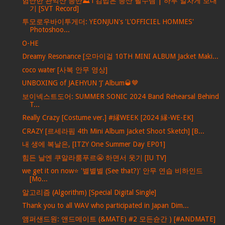
험난한 관악산 등반⛰ l 김밥은 등산 필수템 | 하루 알차게 보내
기 [SVT Record]
투모로우바이투게더: YEONJUN's 'L'OFFICIEL HOMMES'
Photoshoo...
O-HE
Dreamy Resonance [오마이걸 10TH MINI ALBUM Jacket Maki...
coco water [사복 안무 영상]
UNBOXING of JAEHYUN ‘J’ Album🥃🤎
보이넥스트도어: SUMMER SONIC 2024 Band Rehearsal Behind
T...
Really Crazy [Costume ver.] #縁WEEK [2024 縁-WE-EK]
CRAZY [르세라핌 4th Mini Album Jacket Shoot Sketch] [B...
내 생에 복날은, [ITZY One Summer Day EP01]
힘든 날엔 쿠알라룸푸르😬 하면서 웃기 [IU TV]
we get it on now⭐ '별별별 (See that?)' 안무 연습 비하인드
[Mo...
알고리즘 (Algorithm) [Special Digital Single]
Thank you to all WAV who participated in Japan Dim...
앰퍼샌드원: 앤드메이트 (&MATE) #2 모든슌간 ) [#ANDMATE]