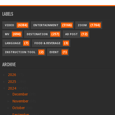
LABELS
(6384)
(5166)
(1764)
VIDEO
ENTERTAINMENT
ZOOM
(694)
(257)
(12)
MV
DESTINATION
AD POST
(7)
(3)
LANGUAGE
FOOD & BEVERAGE
(2)
(1)
INSTRUCTION TOOL
EVENT
ARCHIVE
►
2026
(17)
►
2025
(289)
▼
2024
(4047)
►
December
(39)
►
November
(68)
►
October
(86)
►
September
(166)