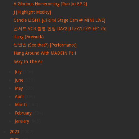
A Glorious Homecoming [Run Jin EP.2]
J [Highlight Medley]
Candle LIGHT [라잇썸 Stage Cam @ MINI LIVE]
콘서트 VCR 촬영 현장 DAY2 [ITZY?ITZY! EP175]
illang (Firework)
별별별 (See that?) [Performance]
Hang Around With MADEIN Pt 1
Sexy In The Air
►
July
(316)
►
June
(530)
►
May
(536)
►
April
(399)
►
March
(564)
►
February
(504)
►
January
(565)
►
2023
(2002)