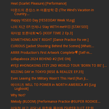
Heat (Scarlet Pleasure) [Performance]
더윈드의 촌캉스 in 여름방학 ② (The Wind's Vacation in
Country...
Happy YESEO Day [YESEODAY Week VLog]
나의 쟈근 EP.언제나 Stay WITH me🫶🏻 [STAY:SEE]
워터밤 토론대회🔫💦 [KIOF TIME 2 Ep.3]
SOMETHING AIN'T RIGHT [Dance Practice Fix ver.]
CURIOUS [Jacket Shooting Behind the Scenes] [Whatc...
ARRR Production's First Artwork Complete🎥 [Self-m...
Lollapalooza 2024 BEHIND #2 [IVE ON]
#YEJI #HONGKONG ITZY 2ND WORLD TOUR 'BORN TO BE' [...
RIIZING DAY in TOKYO [RISE & REALIZE EP.35]
Even Leaving the Military Wasn't This Hard [Run Ji...
에이티즈 WILL TO POWER in NORTH AMERICA #5 [Log
Logbook]
Why Not?
Melody (8LOOM) [Performance Practice @SUPER ROOKIE...
아일릿 여고 괴담 내 원한을 풀어줘 [SUPER ILLIT EP.9]