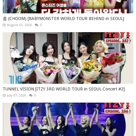
춤 (CHOOM) [BABYMONSTER WORLD TOUR BEHIND in SEOUL]
August 01, 2026
0
TUNNEL VISION [ITZY 3RD WORLD TOUR in SEOUL Concert #2]
July 07, 2026
0