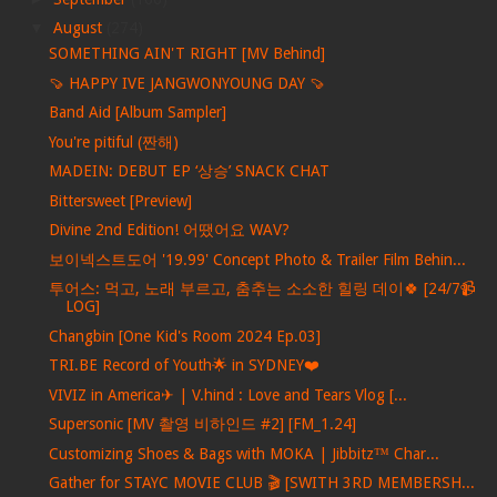
▼
August
(274)
SOMETHING AIN'T RIGHT [MV Behind]
🍠 HAPPY IVE JANGWONYOUNG DAY 🍠
Band Aid [Album Sampler]
You're pitiful (짠해)
MADEIN: DEBUT EP ‘상승’ SNACK CHAT
Bittersweet [Preview]
Divine 2nd Edition! 어땠어요 WAV?
보이넥스트도어 '19.99' Concept Photo & Trailer Film Behin...
투어스: 먹고, 노래 부르고, 춤추는 소소한 힐링 데이🍀 [24/7📹
LOG]
Changbin [One Kid's Room 2024 Ep.03]
TRI.BE Record of Youth🌟 in SYDNEY❤️
VIVIZ in America✈ | V.hind : Love and Tears Vlog [...
Supersonic [MV 촬영 비하인드 #2] [FM_1.24]
Customizing Shoes & Bags with MOKA | Jibbitz™ Char...
Gather for STAYC MOVIE CLUB 🎬 [SWITH 3RD MEMBERSH...