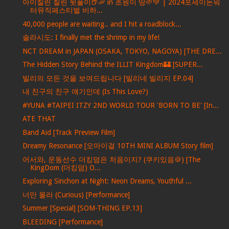
아이칠린 칠린 뒷풀이🍺🦐 in 초원이 땅🌱💚 | 2024포세이돈워
터뮤직페스티벌 비하...
40,000 people are waiting.. and I hit a roadblock...
솔라시도: I finally met the shrimp in my life!
NCT DREAM in JAPAN (OSAKA, TOKYO, NAGOYA) [THE DRE...
The Hidden Story Behind the ILLIT Kingdom🏰 [SUPER...
빌리의 모든 것을 보여드립니다 [빌리네 빌리지 EP.04]
내 친구의 친구 얘기인데 (Is This Love?)
#YUNA #TAIPEI ITZY 2ND WORLD TOUR 'BORN TO BE' [In...
ATE THAT
Band Aid [Track Preview Film]
Dreamy Resonance [오마이걸 10TH MINI ALBUM Story film]
어서와, 운동선수 더킹덤은 처음이지? (쿠키있음🍪) [The
KingDom (더킹덤) O...
Exploring Sinchon at Night: Neon Dreams, Youthful ...
너만 몰라 (Curious) [Performance]
Summer [Special] [SOM-THING EP.13]
BLEEDING [Performance]