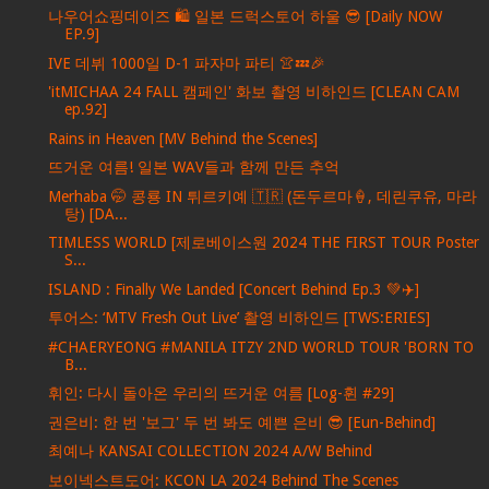
나우어쇼핑데이즈 🛍️ 일본 드럭스토어 하울 😎 [Daily NOW
EP.9]
IVE 데뷔 1000일 D-1 파자마 파티 👚💤🎉
'itMICHAA 24 FALL 캠페인' 화보 촬영 비하인드 [CLEAN CAM
ep.92]
Rains in Heaven [MV Behind the Scenes]
뜨거운 여름! 일본 WAV들과 함께 만든 추억
Merhaba 🤭 콩룡 IN 튀르키예 🇹🇷 (돈두르마🍦, 데린쿠유, 마라
탕) [DA...
TIMLESS WORLD [제로베이스원 2024 THE FIRST TOUR Poster
S...
ISLAND : Finally We Landed [Concert Behind Ep.3 💚✈️]
투어스: ‘MTV Fresh Out Live’ 촬영 비하인드 [TWS:ERIES]
#CHAERYEONG #MANILA ITZY 2ND WORLD TOUR 'BORN TO
B...
휘인: 다시 돌아온 우리의 뜨거운 여름 [Log-휜 #29]
권은비: 한 번 '보그' 두 번 봐도 예쁜 은비 😎 [Eun-Behind]
최예나 KANSAI COLLECTION 2024 A/W Behind
보이넥스트도어: KCON LA 2024 Behind The Scenes