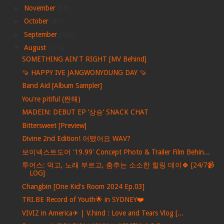
►
November
(68)
►
October
(86)
►
September
(166)
▼
August
(274)
SOMETHING AIN'T RIGHT [MV Behind]
🍠 HAPPY IVE JANGWONYOUNG DAY 🍠
Band Aid [Album Sampler]
You're pitiful (짠해)
MADEIN: DEBUT EP ‘상승’ SNACK CHAT
Bittersweet [Preview]
Divine 2nd Edition! 어땠어요 WAV?
보이넥스트도어 '19.99' Concept Photo & Trailer Film Behin...
투어스: 먹고, 노래 부르고, 춤추는 소소한 힐링 데이🍀 [24/7📹
LOG]
Changbin [One Kid's Room 2024 Ep.03]
TRI.BE Record of Youth🌟 in SYDNEY❤️
VIVIZ in America✈ | V.hind : Love and Tears Vlog [...