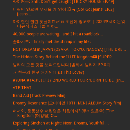
싸이커스: Shh! Don't get caught [TRICKY HOUSE EP.49]
너랑만 있으면 무서울 게 없어 💥🔫 [Go! Go! Jeans! EP.2]
[Jeans...
아이칠린 칠린 뒷풀이🍺🦐 in 초원이 땅🌱💚 | 2024포세이돈워
터뮤직페스티벌 비하...
40,000 people are waiting.. and I hit a roadblock...
솔라시도: I finally met the shrimp in my life!
NCT DREAM in JAPAN (OSAKA, TOKYO, NAGOYA) [THE DRE...
The Hidden Story Behind the ILLIT Kingdom🏰 [SUPER...
빌리의 모든 것을 보여드립니다 [빌리네 빌리지 EP.04]
내 친구의 친구 얘기인데 (Is This Love?)
#YUNA #TAIPEI ITZY 2ND WORLD TOUR 'BORN TO BE' [In...
ATE THAT
Band Aid [Track Preview Film]
Dreamy Resonance [오마이걸 10TH MINI ALBUM Story film]
어서와, 운동선수 더킹덤은 처음이지? (쿠키있음🍪) [The
KingDom (더킹덤) O...
Exploring Sinchon at Night: Neon Dreams, Youthful ...