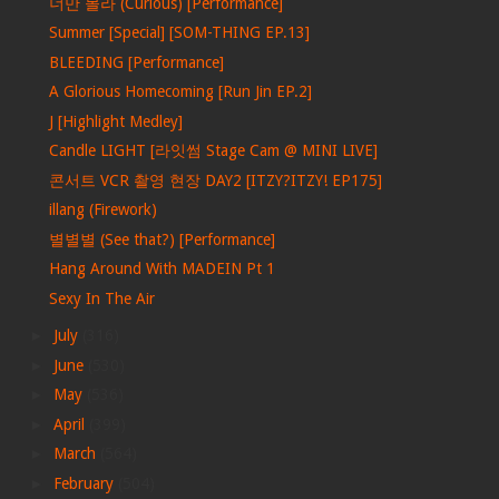
너만 몰라 (Curious) [Performance]
Summer [Special] [SOM-THING EP.13]
BLEEDING [Performance]
A Glorious Homecoming [Run Jin EP.2]
J [Highlight Medley]
Candle LIGHT [라잇썸 Stage Cam @ MINI LIVE]
콘서트 VCR 촬영 현장 DAY2 [ITZY?ITZY! EP175]
illang (Firework)
별별별 (See that?) [Performance]
Hang Around With MADEIN Pt 1
Sexy In The Air
►
July
(316)
►
June
(530)
►
May
(536)
►
April
(399)
►
March
(564)
►
February
(504)