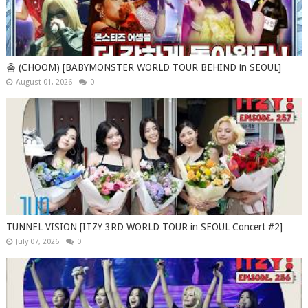
춤 (CHOOM) [BABYMONSTER WORLD TOUR BEHIND in SEOUL]
August 01, 2026
0
TUNNEL VISION [ITZY 3RD WORLD TOUR in SEOUL Concert #2]
July 07, 2026
0