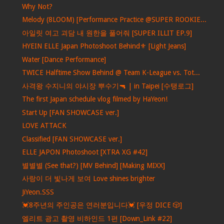
Why Not?
Melody (8LOOM) [Performance Practice @SUPER ROOKIE...
아일릿 여고 괴담 내 원한을 풀어줘 [SUPER ILLIT EP.9]
HYEIN ELLE Japan Photoshoot Behind⚜️ [Light Jeans]
Water [Dance Performance]
TWICE Halftime Show Behind @ Team K-League vs. Tot...
사격왕 수지니의 야시장 뿌수기🔫 | in Taipei [수탱로그]
The first Japan schedule vlog filmed by HaYeon!
Start Up [FAN SHOWCASE ver.]
LOVE ATTACK
Classified [FAN SHOWCASE ver.]
ELLE JAPON Photoshoot [XTRA XG #42]
별별별 (See that?) [MV Behind] [Making MIXX]
사랑이 더 빛나게 보여 Love shines brighter
JiYeon.SSS
💓8주년의 주인공은 연러분입니다💓 [우정 DICE 🎲]
엘리트 광고 촬영 비하인드 1편 [Down_Link #22]