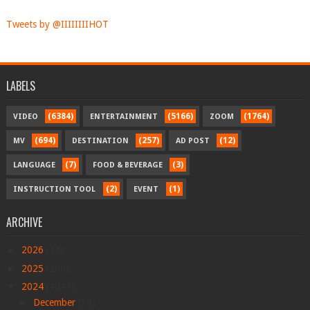
Tweets by @IIIIIIIIHOT
LABELS
(6384)
(5166)
(1764)
VIDEO
ENTERTAINMENT
ZOOM
(694)
(257)
(12)
MV
DESTINATION
AD POST
(7)
(3)
LANGUAGE
FOOD & BEVERAGE
(2)
(1)
INSTRUCTION TOOL
EVENT
ARCHIVE
►
2026
(17)
►
2025
(289)
▼
2024
(4047)
►
December
(39)