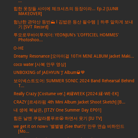
...
힙한 옷장들 사이에 체크셔츠의 등장이라... Ep.2 [LUN8
MAKEOVER]
험난한 관악산 등반⛰ l 김밥은 등산 필수템 | 하루 알차게 보내
기 [SVT Record]
투모로우바이투게더: YEONJUN's 'L'OFFICIEL HOMMES'
Photoshoo...
O-HE
Dreamy Resonance [오마이걸 10TH MINI ALBUM Jacket Maki...
coco water [사복 안무 영상]
UNBOXING of JAEHYUN ‘J’ Album🥃🤎
보이넥스트도어: SUMMER SONIC 2024 Band Rehearsal Behind
T...
Really Crazy [Costume ver.] #縁WEEK [2024 縁-WE-EK]
CRAZY [르세라핌 4th Mini Album Jacket Shoot Sketch] [B...
내 생에 복날은, [ITZY One Summer Day EP01]
힘든 날엔 쿠알라룸푸르😬 하면서 웃기 [IU TV]
we get it on now⭐ '별별별 (See that?)' 안무 연습 비하인드
[Mo...