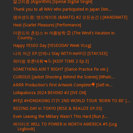
알고리즘 (Algorithm) [Special Digital Single]
Thank you to all WAV who participated in Japan Dim...
앰퍼샌드원: 앤드메이트 (&MATE) #2 모든슌간 ) [#ANDMATE]
Heat (Scarlet Pleasure) [Performance]
더윈드의 촌캉스 in 여름방학 ② (The Wind's Vacation in
Country...
Happy YESEO Day [YESEODAY Week VLog]
나의 쟈근 EP.언제나 Stay WITH me🫶🏻 [STAY:SEE]
워터밤 토론대회🔫💦 [KIOF TIME 2 Ep.3]
SOMETHING AIN'T RIGHT [Dance Practice Fix ver.]
CURIOUS [Jacket Shooting Behind the Scenes] [Whatc...
ARRR Production's First Artwork Complete🎥 [Self-m...
Lollapalooza 2024 BEHIND #2 [IVE ON]
#YEJI #HONGKONG ITZY 2ND WORLD TOUR 'BORN TO BE' [...
RIIZING DAY in TOKYO [RISE & REALIZE EP.35]
Even Leaving the Military Wasn't This Hard [Run Ji...
에이티즈 WILL TO POWER in NORTH AMERICA #5 [Log
Logbook]