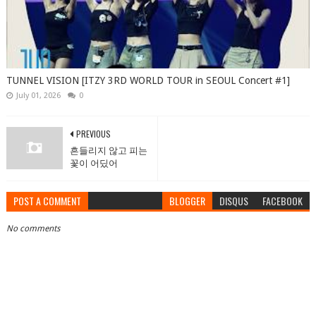
TUNNEL VISION [ITZY 3RD WORLD TOUR in SEOUL Concert #1]
July 01, 2026
0
PREVIOUS
흔들리지 않고 피는
꽃이 어딨어
POST A COMMENT
BLOGGER
DISQUS
FACEBOOK
No comments