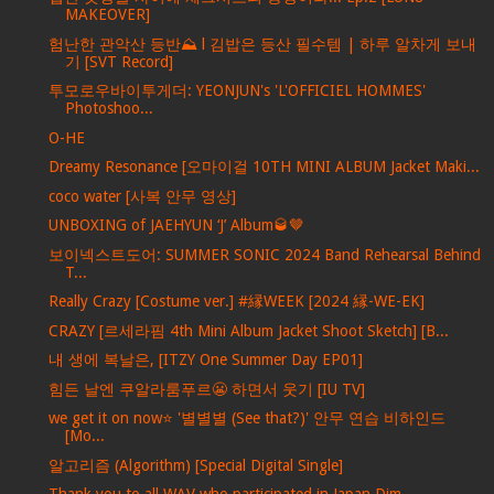
MAKEOVER]
험난한 관악산 등반⛰ l 김밥은 등산 필수템 | 하루 알차게 보내
기 [SVT Record]
투모로우바이투게더: YEONJUN's 'L'OFFICIEL HOMMES'
Photoshoo...
O-HE
Dreamy Resonance [오마이걸 10TH MINI ALBUM Jacket Maki...
coco water [사복 안무 영상]
UNBOXING of JAEHYUN ‘J’ Album🥃🤎
보이넥스트도어: SUMMER SONIC 2024 Band Rehearsal Behind
T...
Really Crazy [Costume ver.] #縁WEEK [2024 縁-WE-EK]
CRAZY [르세라핌 4th Mini Album Jacket Shoot Sketch] [B...
내 생에 복날은, [ITZY One Summer Day EP01]
힘든 날엔 쿠알라룸푸르😬 하면서 웃기 [IU TV]
we get it on now⭐ '별별별 (See that?)' 안무 연습 비하인드
[Mo...
알고리즘 (Algorithm) [Special Digital Single]