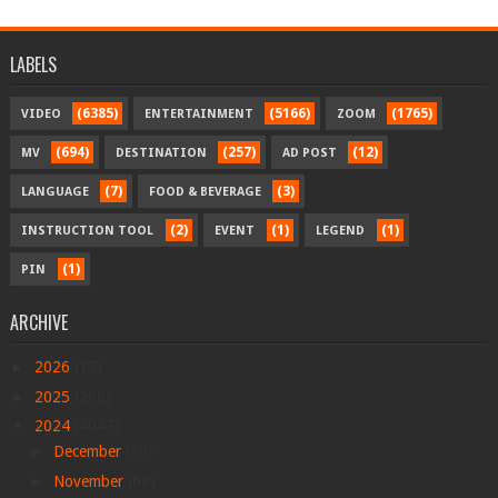
LABELS
(6385)
(5166)
(1765)
VIDEO
ENTERTAINMENT
ZOOM
(694)
(257)
(12)
MV
DESTINATION
AD POST
(7)
(3)
LANGUAGE
FOOD & BEVERAGE
(2)
(1)
(1)
INSTRUCTION TOOL
EVENT
LEGEND
(1)
PIN
ARCHIVE
►
2026
(17)
►
2025
(290)
▼
2024
(4047)
►
December
(39)
►
November
(68)