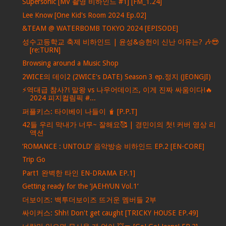
Supersonic [MV 촬영 비하인드 #1] [FM_1.24]
Lee Know [One Kid's Room 2024 Ep.02]
&TEAM @ WATERBOMB TOKYO 2024 [EPISODE]
성수고등학교 축제 비하인드 | 윤성&승헌이 신난 이유는? 🎶😎
[re:TURN]
Browsing around a Music Shop
2WICE의 데이2 (2WICE's DATE) Season 3 ep.정지 (JEONGJI)
⚡역대급 참사?! 말왕 vs 나우어데이즈, 이게 진짜 싸움이다!🔥
2024 피지컬림픽 #...
퍼플키스: 타이베이 나들이 🧋 [P.P.T]
42들 우리 막내가 너무~ 잘해요🥰 | 경민이의 첫! 커버 영상 리
액션
‘ROMANCE : UNTOLD’ 음악방송 비하인드 EP.2 [EN-CORE]
Trip Go
Part1 완벽한 타인 EN-DRAMA EP.1]
Getting ready for the ’JAEHYUN Vol.1‘
더보이즈: 백투더보이즈 뜨거운 멤버들 2부
싸이커스: Shh! Don't get caught [TRICKY HOUSE EP.49]