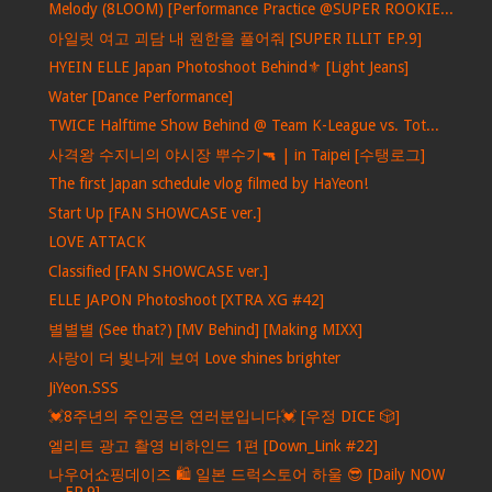
Melody (8LOOM) [Performance Practice @SUPER ROOKIE...
아일릿 여고 괴담 내 원한을 풀어줘 [SUPER ILLIT EP.9]
HYEIN ELLE Japan Photoshoot Behind⚜️ [Light Jeans]
Water [Dance Performance]
TWICE Halftime Show Behind @ Team K-League vs. Tot...
사격왕 수지니의 야시장 뿌수기🔫 | in Taipei [수탱로그]
The first Japan schedule vlog filmed by HaYeon!
Start Up [FAN SHOWCASE ver.]
LOVE ATTACK
Classified [FAN SHOWCASE ver.]
ELLE JAPON Photoshoot [XTRA XG #42]
별별별 (See that?) [MV Behind] [Making MIXX]
사랑이 더 빛나게 보여 Love shines brighter
JiYeon.SSS
💓8주년의 주인공은 연러분입니다💓 [우정 DICE 🎲]
엘리트 광고 촬영 비하인드 1편 [Down_Link #22]
나우어쇼핑데이즈 🛍️ 일본 드럭스토어 하울 😎 [Daily NOW