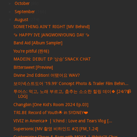
►
October
(86)
►
September
(166)
▼
August
(274)
SOMETHING AIN'T RIGHT [MV Behind]
🍠 HAPPY IVE JANGWONYOUNG DAY 🍠
Band Aid [Album Sampler]
You're pitiful (짠해)
MADEIN: DEBUT EP ‘상승’ SNACK CHAT
Bittersweet [Preview]
Divine 2nd Edition! 어땠어요 WAV?
보이넥스트도어 '19.99' Concept Photo & Trailer Film Behin...
투어스: 먹고, 노래 부르고, 춤추는 소소한 힐링 데이🍀 [24/7📹
LOG]
Changbin [One Kid's Room 2024 Ep.03]
TRI.BE Record of Youth🌟 in SYDNEY❤️
VIVIZ in America✈ | V.hind : Love and Tears Vlog [...
Supersonic [MV 촬영 비하인드 #2] [FM_1.24]
Customizing Shoes & Bags with MOKA | Jibbitz™ Char...