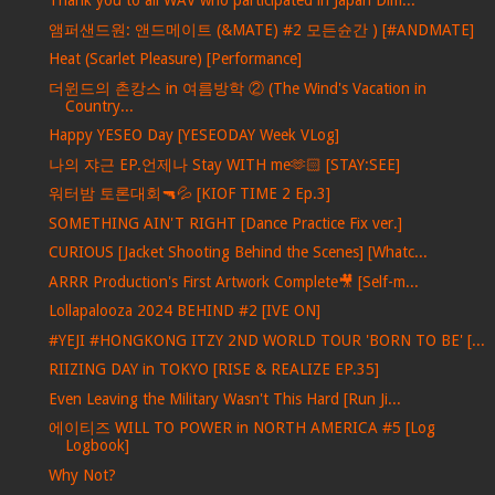
Thank you to all WAV who participated in Japan Dim...
앰퍼샌드원: 앤드메이트 (&MATE) #2 모든슌간 ) [#ANDMATE]
Heat (Scarlet Pleasure) [Performance]
더윈드의 촌캉스 in 여름방학 ② (The Wind's Vacation in
Country...
Happy YESEO Day [YESEODAY Week VLog]
나의 쟈근 EP.언제나 Stay WITH me🫶🏻 [STAY:SEE]
워터밤 토론대회🔫💦 [KIOF TIME 2 Ep.3]
SOMETHING AIN'T RIGHT [Dance Practice Fix ver.]
CURIOUS [Jacket Shooting Behind the Scenes] [Whatc...
ARRR Production's First Artwork Complete🎥 [Self-m...
Lollapalooza 2024 BEHIND #2 [IVE ON]
#YEJI #HONGKONG ITZY 2ND WORLD TOUR 'BORN TO BE' [...
RIIZING DAY in TOKYO [RISE & REALIZE EP.35]
Even Leaving the Military Wasn't This Hard [Run Ji...
에이티즈 WILL TO POWER in NORTH AMERICA #5 [Log
Logbook]
Why Not?