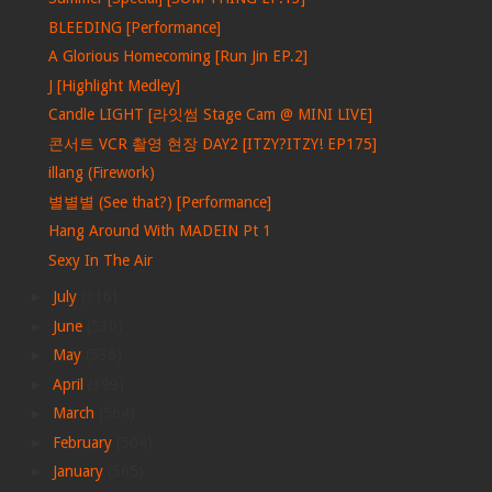
BLEEDING [Performance]
A Glorious Homecoming [Run Jin EP.2]
J [Highlight Medley]
Candle LIGHT [라잇썸 Stage Cam @ MINI LIVE]
콘서트 VCR 촬영 현장 DAY2 [ITZY?ITZY! EP175]
illang (Firework)
별별별 (See that?) [Performance]
Hang Around With MADEIN Pt 1
Sexy In The Air
►
July
(316)
►
June
(530)
►
May
(536)
►
April
(399)
►
March
(564)
►
February
(504)
►
January
(565)