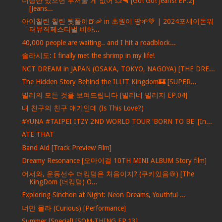
너랑만 있으면 무서울 게 없어 💥🔫 [Go! Go! Jeans! EP.2]
[Jeans...
아이칠린 칠린 뒷풀이🍺🦐 in 초원이 땅🌱💚 | 2024포세이돈워
터뮤직페스티벌 비하...
40,000 people are waiting.. and I hit a roadblock...
솔라시도: I finally met the shrimp in my life!
NCT DREAM in JAPAN (OSAKA, TOKYO, NAGOYA) [THE DRE...
The Hidden Story Behind the ILLIT Kingdom🏰 [SUPER...
빌리의 모든 것을 보여드립니다 [빌리네 빌리지 EP.04]
내 친구의 친구 얘기인데 (Is This Love?)
#YUNA #TAIPEI ITZY 2ND WORLD TOUR 'BORN TO BE' [In...
ATE THAT
Band Aid [Track Preview Film]
Dreamy Resonance [오마이걸 10TH MINI ALBUM Story film]
어서와, 운동선수 더킹덤은 처음이지? (쿠키있음🍪) [The
KingDom (더킹덤) O...
Exploring Sinchon at Night: Neon Dreams, Youthful ...
너만 몰라 (Curious) [Performance]
Summer [Special] [SOM-THING EP.13]