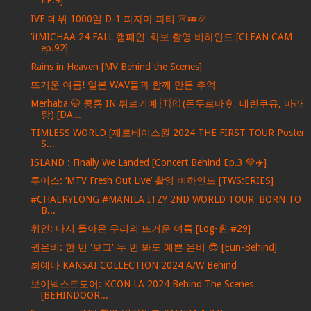
EP.9]
IVE 데뷔 1000일 D-1 파자마 파티 👚💤🎉
'itMICHAA 24 FALL 캠페인' 화보 촬영 비하인드 [CLEAN CAM
ep.92]
Rains in Heaven [MV Behind the Scenes]
뜨거운 여름! 일본 WAV들과 함께 만든 추억
Merhaba 🤭 콩룡 IN 튀르키예 🇹🇷 (돈두르마🍦, 데린쿠유, 마라
탕) [DA...
TIMLESS WORLD [제로베이스원 2024 THE FIRST TOUR Poster
S...
ISLAND : Finally We Landed [Concert Behind Ep.3 💚✈️]
투어스: ‘MTV Fresh Out Live’ 촬영 비하인드 [TWS:ERIES]
#CHAERYEONG #MANILA ITZY 2ND WORLD TOUR 'BORN TO
B...
휘인: 다시 돌아온 우리의 뜨거운 여름 [Log-휜 #29]
권은비: 한 번 '보그' 두 번 봐도 예쁜 은비 😎 [Eun-Behind]
최예나 KANSAI COLLECTION 2024 A/W Behind
보이넥스트도어: KCON LA 2024 Behind The Scenes
[BEHINDOOR...