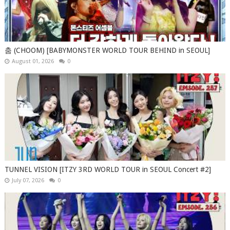
춤 (CHOOM) [BABYMONSTER WORLD TOUR BEHIND in SEOUL]
August 01, 2026
0
TUNNEL VISION [ITZY 3RD WORLD TOUR in SEOUL Concert #2]
July 07, 2026
0