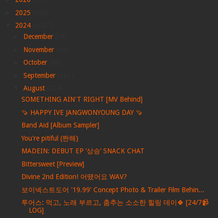
►
2025
(290)
▼
2024
(4047)
►
December
(39)
►
November
(68)
►
October
(86)
►
September
(166)
▼
August
(274)
SOMETHING AIN'T RIGHT [MV Behind]
🍠 HAPPY IVE JANGWONYOUNG DAY 🍠
Band Aid [Album Sampler]
You're pitiful (짠해)
MADEIN: DEBUT EP ‘상승’ SNACK CHAT
Bittersweet [Preview]
Divine 2nd Edition! 어땠어요 WAV?
보이넥스트도어 '19.99' Concept Photo & Trailer Film Behin...
투어스: 먹고, 노래 부르고, 춤추는 소소한 힐링 데이🍀 [24/7📹
LOG]