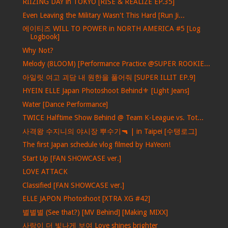
RIIZING DAY in TOKYO [RISE & REALIZE EP.35]
Even Leaving the Military Wasn't This Hard [Run Ji...
에이티즈 WILL TO POWER in NORTH AMERICA #5 [Log
Logbook]
Why Not?
Melody (8LOOM) [Performance Practice @SUPER ROOKIE...
아일릿 여고 괴담 내 원한을 풀어줘 [SUPER ILLIT EP.9]
HYEIN ELLE Japan Photoshoot Behind⚜️ [Light Jeans]
Water [Dance Performance]
TWICE Halftime Show Behind @ Team K-League vs. Tot...
사격왕 수지니의 야시장 뿌수기🔫 | in Taipei [수탱로그]
The first Japan schedule vlog filmed by HaYeon!
Start Up [FAN SHOWCASE ver.]
LOVE ATTACK
Classified [FAN SHOWCASE ver.]
ELLE JAPON Photoshoot [XTRA XG #42]
별별별 (See that?) [MV Behind] [Making MIXX]
사랑이 더 빛나게 보여 Love shines brighter