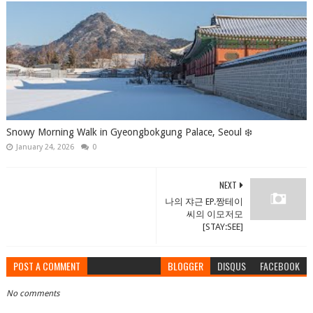
Snowy Morning Walk in Gyeongbokgung Palace, Seoul ❄️
January 24, 2026
0
NEXT
나의 쟈근 EP.짱테이
씨의 이모저모
[STAY:SEE]
POST A COMMENT
BLOGGER
DISQUS
FACEBOOK
No comments