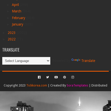
►
April
(399)
►
March
(564)
►
February
(504)
►
January
(565)
►
2023
(2002)
►
2022
(77)
TRANSLATE
Powered by
Translate
Copyright 2023
Tickkorea.com
| Created By
SoraTemplates
| Distributed
By
Gooyaabi Templates