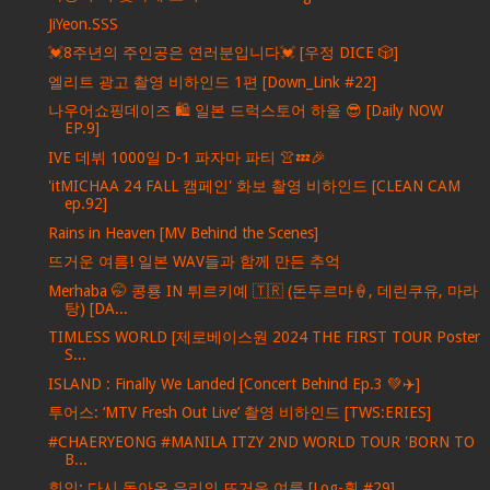
JiYeon.SSS
💓8주년의 주인공은 연러분입니다💓 [우정 DICE 🎲]
엘리트 광고 촬영 비하인드 1편 [Down_Link #22]
나우어쇼핑데이즈 🛍️ 일본 드럭스토어 하울 😎 [Daily NOW
EP.9]
IVE 데뷔 1000일 D-1 파자마 파티 👚💤🎉
'itMICHAA 24 FALL 캠페인' 화보 촬영 비하인드 [CLEAN CAM
ep.92]
Rains in Heaven [MV Behind the Scenes]
뜨거운 여름! 일본 WAV들과 함께 만든 추억
Merhaba 🤭 콩룡 IN 튀르키예 🇹🇷 (돈두르마🍦, 데린쿠유, 마라
탕) [DA...
TIMLESS WORLD [제로베이스원 2024 THE FIRST TOUR Poster
S...
ISLAND : Finally We Landed [Concert Behind Ep.3 💚✈️]
투어스: ‘MTV Fresh Out Live’ 촬영 비하인드 [TWS:ERIES]
#CHAERYEONG #MANILA ITZY 2ND WORLD TOUR 'BORN TO
B...
휘인: 다시 돌아온 우리의 뜨거운 여름 [Log-휜 #29]