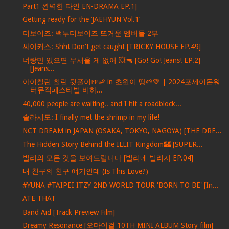
Part1 완벽한 타인 EN-DRAMA EP.1]
Getting ready for the ’JAEHYUN Vol.1‘
더보이즈: 백투더보이즈 뜨거운 멤버들 2부
싸이커스: Shh! Don't get caught [TRICKY HOUSE EP.49]
너랑만 있으면 무서울 게 없어 💥🔫 [Go! Go! Jeans! EP.2]
[Jeans...
아이칠린 칠린 뒷풀이🍺🦐 in 초원이 땅🌱💚 | 2024포세이돈워
터뮤직페스티벌 비하...
40,000 people are waiting.. and I hit a roadblock...
솔라시도: I finally met the shrimp in my life!
NCT DREAM in JAPAN (OSAKA, TOKYO, NAGOYA) [THE DRE...
The Hidden Story Behind the ILLIT Kingdom🏰 [SUPER...
빌리의 모든 것을 보여드립니다 [빌리네 빌리지 EP.04]
내 친구의 친구 얘기인데 (Is This Love?)
#YUNA #TAIPEI ITZY 2ND WORLD TOUR 'BORN TO BE' [In...
ATE THAT
Band Aid [Track Preview Film]
Dreamy Resonance [오마이걸 10TH MINI ALBUM Story film]