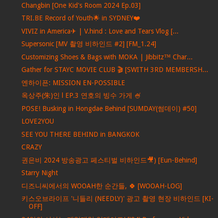
Changbin [One Kid's Room 2024 Ep.03]
TRI.BE Record of Youth🌟 in SYDNEY❤️
VIVIZ in America✈ | V.hind : Love and Tears Vlog [...
Supersonic [MV 촬영 비하인드 #2] [FM_1.24]
Customizing Shoes & Bags with MOKA | Jibbitz™ Char...
Gather for STAYC MOVIE CLUB 🎬 [SWITH 3RD MEMBERSH...
엔하이픈: MISSION EN-POSSIBLE
옥상주(朱)인 l EP.3 연호의 빙수 가게 🍧
POSE! Busking in Hongdae Behind [SUMDAY(썸데이) #50]
LOVE2YOU
SEE YOU THERE BEHIND in BANGKOK
CRAZY
권은비 2024 방송광고 페스티벌 비하인드🎥) [Eun-Behind]
Starry Night
디즈니씨에서의 WOOAH한 순간들, 🍀 [WOOAH-LOG]
키스오브라이프 '니들리 (NEEDLY)' 광고 촬영 현장 비하인드 [KI-
OFF]