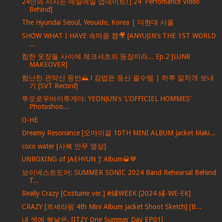
24인의 서사는 매일매일 업데이트! ['24' Perfomance Video
Behind]
The Hyundai Seoul, Yeouido, Korea | 더현대 서울
SHOW WHAT I HAVE 속마음 캠🎥 [ANYUJIN's THE 1ST WORLD
...
힙한 옷장들 사이에 체크셔츠의 등장이라... Ep.2 [LUN8
MAKEOVER]
험난한 관악산 등반⛰ l 김밥은 등산 필수템 | 하루 알차게 보내
기 [SVT Record]
투모로우바이투게더: YEONJUN's 'L'OFFICIEL HOMMES'
Photoshoo...
O-HE
Dreamy Resonance [오마이걸 10TH MINI ALBUM Jacket Maki...
coco water [사복 안무 영상]
UNBOXING of JAEHYUN ‘J’ Album🥃🤎
보이넥스트도어: SUMMER SONIC 2024 Band Rehearsal Behind
T...
Really Crazy [Costume ver.] #縁WEEK [2024 縁-WE-EK]
CRAZY [르세라핌 4th Mini Album Jacket Shoot Sketch] [B...
내 생에 복날은, [ITZY One Summer Day EP01]