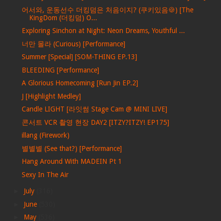
어서와, 운동선수 더킹덤은 처음이지? (쿠키있음🍪) [The
KingDom (더킹덤) O...
Exploring Sinchon at Night: Neon Dreams, Youthful ...
너만 몰라 (Curious) [Performance]
Summer [Special] [SOM-THING EP.13]
BLEEDING [Performance]
A Glorious Homecoming [Run Jin EP.2]
J [Highlight Medley]
Candle LIGHT [라잇썸 Stage Cam @ MINI LIVE]
콘서트 VCR 촬영 현장 DAY2 [ITZY?ITZY! EP175]
illang (Firework)
별별별 (See that?) [Performance]
Hang Around With MADEIN Pt 1
Sexy In The Air
►
July
(316)
►
June
(530)
►
May
(536)