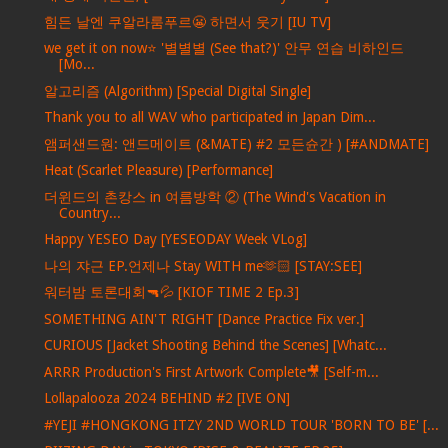
힘든 날엔 쿠알라룸푸르😬 하면서 웃기 [IU TV]
we get it on now⭐ '별별별 (See that?)' 안무 연습 비하인드
[Mo...
알고리즘 (Algorithm) [Special Digital Single]
Thank you to all WAV who participated in Japan Dim...
앰퍼샌드원: 앤드메이트 (&MATE) #2 모든슌간 ) [#ANDMATE]
Heat (Scarlet Pleasure) [Performance]
더윈드의 촌캉스 in 여름방학 ② (The Wind's Vacation in
Country...
Happy YESEO Day [YESEODAY Week VLog]
나의 쟈근 EP.언제나 Stay WITH me🫶🏻 [STAY:SEE]
워터밤 토론대회🔫💦 [KIOF TIME 2 Ep.3]
SOMETHING AIN'T RIGHT [Dance Practice Fix ver.]
CURIOUS [Jacket Shooting Behind the Scenes] [Whatc...
ARRR Production's First Artwork Complete🎥 [Self-m...
Lollapalooza 2024 BEHIND #2 [IVE ON]
#YEJI #HONGKONG ITZY 2ND WORLD TOUR 'BORN TO BE' [...