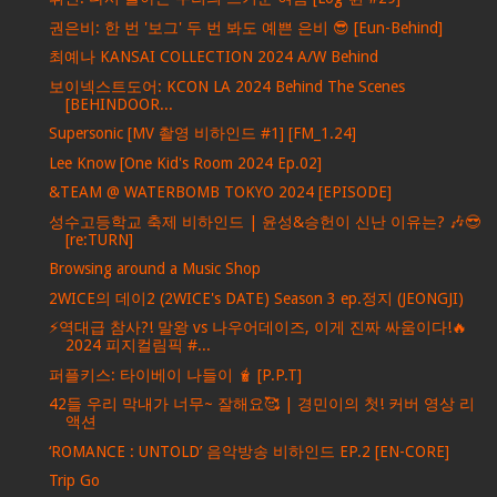
권은비: 한 번 '보그' 두 번 봐도 예쁜 은비 😎 [Eun-Behind]
최예나 KANSAI COLLECTION 2024 A/W Behind
보이넥스트도어: KCON LA 2024 Behind The Scenes
[BEHINDOOR...
Supersonic [MV 촬영 비하인드 #1] [FM_1.24]
Lee Know [One Kid's Room 2024 Ep.02]
&TEAM @ WATERBOMB TOKYO 2024 [EPISODE]
성수고등학교 축제 비하인드 | 윤성&승헌이 신난 이유는? 🎶😎
[re:TURN]
Browsing around a Music Shop
2WICE의 데이2 (2WICE's DATE) Season 3 ep.정지 (JEONGJI)
⚡역대급 참사?! 말왕 vs 나우어데이즈, 이게 진짜 싸움이다!🔥
2024 피지컬림픽 #...
퍼플키스: 타이베이 나들이 🧋 [P.P.T]
42들 우리 막내가 너무~ 잘해요🥰 | 경민이의 첫! 커버 영상 리
액션
‘ROMANCE : UNTOLD’ 음악방송 비하인드 EP.2 [EN-CORE]
Trip Go