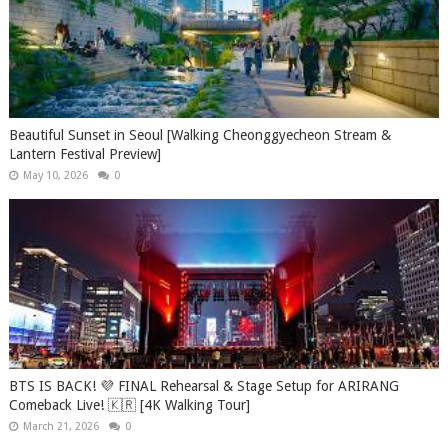
Beautiful Sunset in Seoul [Walking Cheonggyecheon Stream &
Lantern Festival Preview]
May 10, 2026
0
BTS IS BACK! 💜 FINAL Rehearsal & Stage Setup for ARIRANG
Comeback Live! 🇰🇷 [4K Walking Tour]
March 21, 2026
0